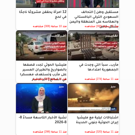
مستقبل وطن | التحالف
12 امرأة يحققن مشروعًا ناجحًا
السعودي التركي الباكستاني
في لحج
وانعكاسه على المنطقة واليمن
بشكل خاص
منذ 10 ساعة (305) مشاهده
منذ 10 ساعة (306) مشاهده
مأرب.. سبأ التي وجدت في
مليشيا الحوثي تجدد قصفها
الجمهورية امتدادها
بالصواريخ والطيران المسير
على مأرب وتستهدف معسكرا
في الضالع | اخر الاخبار
منذ 11 ساعة (274) مشاهده
منذ 11 ساعة (320) مشاهده
اشتباكات ليلية مع مليشيا
نشرة الأخبار التاسعة مساءً 8-
إيران الحوثية جنوبي الحديدة
8-2026
منذ 11 ساعة (320) مشاهده
منذ 11 ساعة (296) مشاهده