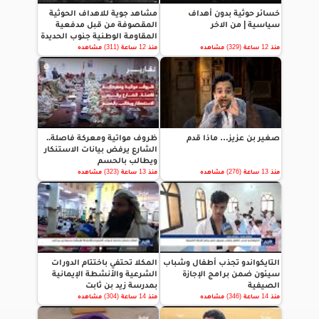
خسائر حوثية بدون أهداف
مشاهد جوية للاهداف الحوثية
سياسية | من الاخر
المقصوفة من قبل مدفعية
المقاومة الوطنية جنوب الحديدة
منذ 12 ساعة (329) مشاهده
منذ 12 ساعة (311) مشاهده
صغير بن عزيز… ماذا قدم
ظروف مواتية ومعركة فاصلة..
الشارع يرفض بيانات الاستنكار
ويطالب بالحسم
منذ 13 ساعة (276) مشاهده
منذ 13 ساعة (323) مشاهده
التايكواندو تجذب أطفال وشباب
المكلا تحتفي باختتام الدورات
سيئون ضمن برامج الإجازة
الشرعية والأنشطة الإيمانية
الصيفية
بمدرسة زيد بن ثابت
منذ 14 ساعة (346) مشاهده
منذ 14 ساعة (304) مشاهده