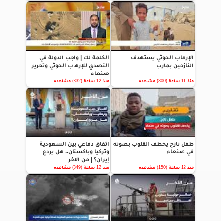
الإرهاب الحوثي يستهدف
الكلمة لك | واجب الدولة في
النازحين بمارب
التصدي للإرهاب الحوثي وتحرير
صنعاء
منذ 11 ساعة (300) مشاهده
منذ 12 ساعة (332) مشاهده
طفل نازح يخطف القلوب بصوته
اتفاق دفاعي بين السعودية
في صنعاء
وتركيا وباكستان.. هل يردع
إيران؟ | من الاخر
منذ 12 ساعة (150) مشاهده
منذ 12 ساعة (349) مشاهده