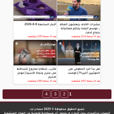
عشرات الآلاف ينعشون المكلا
أخبار السابعة 8-8-2026
.. موسم البلدة يختتم فعالياته
بنجاح لافت
منذ 14 ساعة (314) مشاهده
منذ 14 ساعة (335) مشاهده
هل بدأ الرد الحكومي على
مأرب.. شظايا صاروخ تتساقط
الحوثيين أخيرا؟! | كومنت
على منزل ونجاة الأسرة | موجز
الاخبار
منذ 14 ساعة (287) مشاهده
منذ 14 ساعة (280) مشاهده
4
3
2
1
جميع الحقوق محفوظة © 2025 مصادر نت
(مصادر نت)محرك بحث إخباري لا يتحمل أي مسؤولية قانونية عن المواد المنشورة