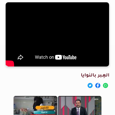
العِـبر بالنوايا