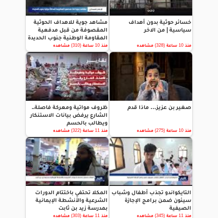
خسائر حوثية بدون أهداف
مشاهد جوية للاهداف الحوثية
سياسية | من الاخر
المقصوفة من قبل مدفعية
المقاومة الوطنية جنوب الحديدة
منذ 10 ساعة (328) مشاهده
منذ 10 ساعة (310) مشاهده
صغير بن عزيز… ماذا قدم
ظروف مواتية ومعركة فاصلة..
الشارع يرفض بيانات الاستنكار
ويطالب بالحسم
منذ 10 ساعة (275) مشاهده
منذ 11 ساعة (322) مشاهده
التايكواندو تجذب أطفال وشباب
المكلا تحتفي باختتام الدورات
سيئون ضمن برامج الإجازة
الشرعية والأنشطة الإيمانية
الصيفية
بمدرسة زيد بن ثابت
منذ 11 ساعة (345) مشاهده
منذ 11 ساعة (303) مشاهده