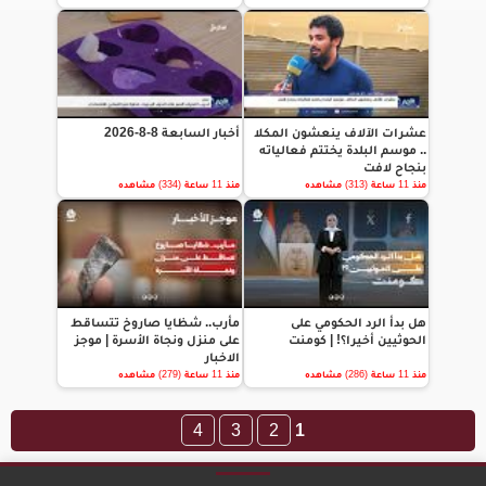
عشرات الآلاف ينعشون المكلا
أخبار السابعة 8-8-2026
.. موسم البلدة يختتم فعالياته
بنجاح لافت
منذ 11 ساعة (313) مشاهده
منذ 11 ساعة (334) مشاهده
هل بدأ الرد الحكومي على
مأرب.. شظايا صاروخ تتساقط
الحوثيين أخيرا؟! | كومنت
على منزل ونجاة الأسرة | موجز
الاخبار
منذ 11 ساعة (286) مشاهده
منذ 11 ساعة (279) مشاهده
4
3
2
1