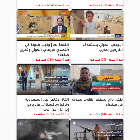
منذ 8 ساعة (318) مشاهده
منذ 8 ساعة (294) مشاهده
الإرهاب الحوثي يستهدف
الكلمة لك | واجب الدولة في
النازحين بمارب
التصدي للإرهاب الحوثي وتحرير
صنعاء
منذ 8 ساعة (298) مشاهده
منذ 9 ساعة (330) مشاهده
طفل نازح يخطف القلوب بصوته
اتفاق دفاعي بين السعودية
في صنعاء
وتركيا وباكستان.. هل يردع
إيران؟ | من الاخر
منذ 9 ساعة (149) مشاهده
منذ 10 ساعة (348) مشاهده