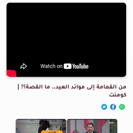
من القمامة إلى موائد العيد.. ما القصة؟! |
كومنت