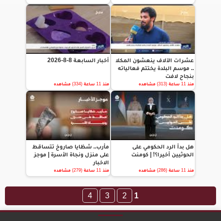
عشرات الآلاف ينعشون المكلا
أخبار السابعة 8-8-2026
.. موسم البلدة يختتم فعالياته
بنجاح لافت
منذ 11 ساعة (313) مشاهده
منذ 11 ساعة (334) مشاهده
هل بدأ الرد الحكومي على
مأرب.. شظايا صاروخ تتساقط
الحوثيين أخيرا؟! | كومنت
على منزل ونجاة الأسرة | موجز
الاخبار
منذ 11 ساعة (286) مشاهده
منذ 11 ساعة (279) مشاهده
4
3
2
1