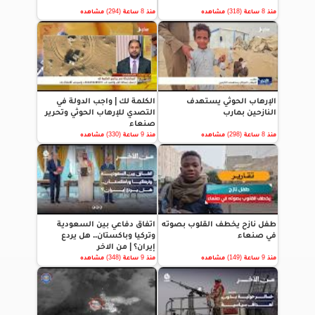
منذ 8 ساعة (318) مشاهده
منذ 8 ساعة (294) مشاهده
الإرهاب الحوثي يستهدف
الكلمة لك | واجب الدولة في
النازحين بمارب
التصدي للإرهاب الحوثي وتحرير
صنعاء
منذ 8 ساعة (298) مشاهده
منذ 9 ساعة (330) مشاهده
طفل نازح يخطف القلوب بصوته
اتفاق دفاعي بين السعودية
في صنعاء
وتركيا وباكستان.. هل يردع
إيران؟ | من الاخر
منذ 9 ساعة (149) مشاهده
منذ 9 ساعة (348) مشاهده