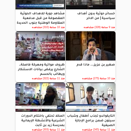
خسائر حوثية بدون أهداف
مشاهد جوية للاهداف الحوثية
سياسية | من الاخر
المقصوفة من قبل مدفعية
المقاومة الوطنية جنوب الحديدة
منذ 9 ساعة (328) مشاهده
منذ 10 ساعة (310) مشاهده
صغير بن عزيز… ماذا قدم
ظروف مواتية ومعركة فاصلة..
الشارع يرفض بيانات الاستنكار
ويطالب بالحسم
منذ 10 ساعة (275) مشاهده
منذ 11 ساعة (322) مشاهده
التايكواندو تجذب أطفال وشباب
المكلا تحتفي باختتام الدورات
سيئون ضمن برامج الإجازة
الشرعية والأنشطة الإيمانية
الصيفية
بمدرسة زيد بن ثابت
منذ 11 ساعة (345) مشاهده
منذ 11 ساعة (303) مشاهده