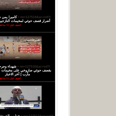
كاميرا يمن 
/?no=127519&ac=vd >
أضرار قصف حوثي لمخيمات النازحي
اضيف قبل 11 ساعة
شهداء وجرح
/?no=127516&ac=vd >
بقصف حوثي صاروخي على مخيمات ال
مأرب | آخر الاخبار
اضيف قبل 11 ساعة
خطيب الجمعة 