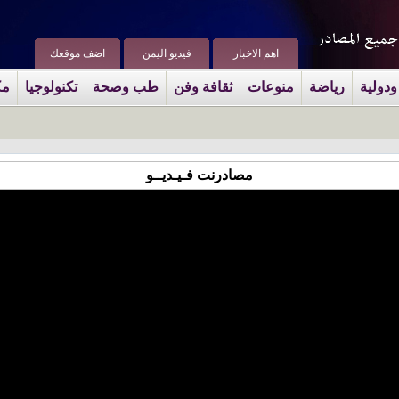
اهم الاخبار
فيديو اليمن
اضف موقعك
ودولية
رياضة
منوعات
ثقافة وفن
طب وصحة
تكنولوجيا
مك
مصادرنت فـيـديــو