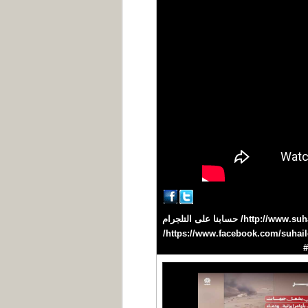
تقديم : وسام سليم #سهيل #اليمن #YEMEN تردد القناة على نايلسات 11603 H افقي /27500 موقعنا على الانترنت http://www.suhail.net/ حسابنا على التلجرام
https://telegram.me/suhailtv حسابنا على التويتر https://twitter.com/suhailchannel حسابنا على الفيسبوك https://www.facebook.com/suhailchannel/