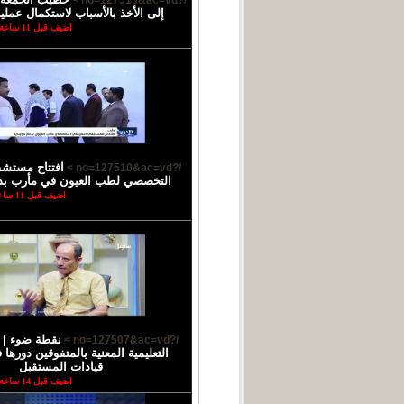
/?no=127513&ac=vd >
إلى الأخذ بالأسباب لاستكمال عملية
اضيف قبل 11 ساعة
افتتاح مستش
/?no=127510&ac=vd >
التخصصي لطب العيون في مأرب بد
اضيف قبل 11 ساعة
نقطة ضوء |
/?no=127507&ac=vd >
التعليمية المعنية بالمتفوقين دورها
قيادات المستقبل
اضيف قبل 14 ساعة