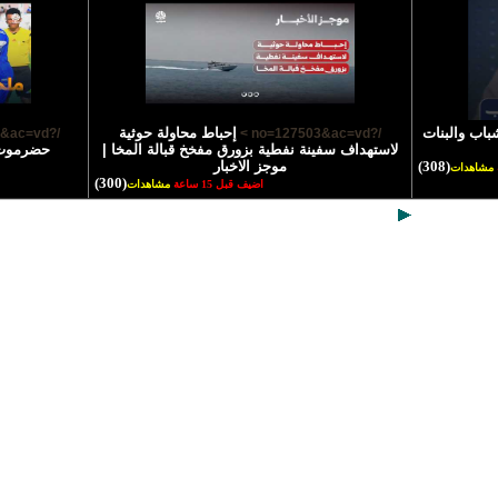
باب والبنات
إحباط محاولة حوثية
/?no=127502&ac=vd >
/?no=127503&ac=vd >
لاستهداف سفينة نفطية بزورق مفخخ قبالة المخا |
حضرموت و
(308)
موجز الاخبار
مشاهدات
(300)
اضيف قبل 15 ساعة
مشاهدات