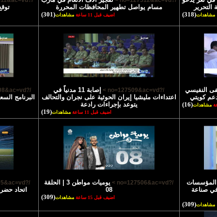
/?no=127511&ac=vd >
/?no=127512&ac=vd >
 التحرير
مسام يواصل تطهير المحافظات المحررة
توقع
(301)
(318)
مشاهدات
اضيف قبل 11 ساعة
مشاهدات
فى النفيسي
إصابة 11 مدنياً في
/?no=127508&ac=vd >
/?no=127509&ac=vd >
عم كويتي
اعتداءات مليشيا إيران الحوثية على نجران والتحالف
البرنامج السع
(16)
يتوعد بإجراءات رادعة
مشاهدات
(19)
اضيف قبل 11 ساعة
مشاهدات
 المؤسسات
يوميات مواطن 3 | الحلقة
/?no=127505&ac=vd >
/?no=127506&ac=vd >
 في صناعة
08
(309)
اضيف قبل 15 ساعة
مشاهدات
(309)
مشاهدات