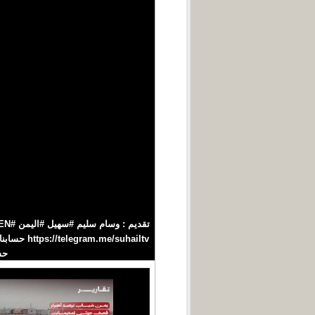
حسابنا‪