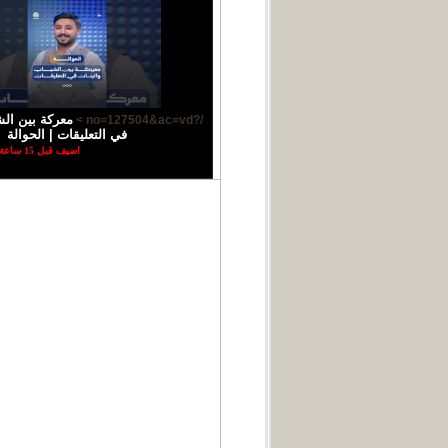
معركة بين الش
/?no=127504&ac=vd >
في التعليقات | الحوالة
اضيف قبل 15 ساعة