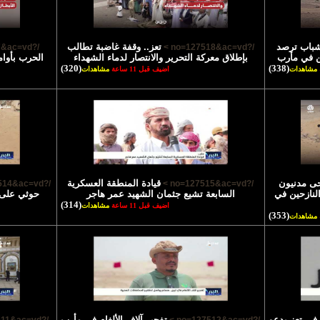
شباب ترصد
تعز.. وقفة غاضبة تطالب
/?no=127517&ac=vd >
/?no=127518&ac=vd >
ن في مأرب
بإطلاق معركة التحرير والانتصار لدماء الشهداء
الحرب بأوام
(320)
(338)
مشاهدات
اضيف قبل 11 ساعة
مشاهدات
ى مدنيون
قيادة المنطقة العسكرية
/?no=127514&ac=vd >
/?no=127515&ac=vd >
نازحين في
السابعة تشيع جثمان الشهيد عمر هاجر
حوثي على 
(314)
اضيف قبل 11 ساعة
مشاهدات
(353)
مشاهدات
في تعز يدعو
تفجير آلاف الألغام في مأرب