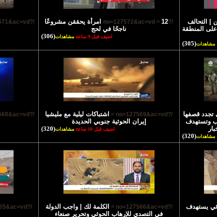
| التحالف
12 امرأة يحققن مشروعًا
/?no=127571&ac=vd >
/?no=127572&ac=vd >
على المنطقة
ناجحًا في لحج
(306)
اضيف قبل 9 ساعة
مشاهدات
(305)
مشاهدات
 تجدد قصفها
اشتباكات ليلية مع مليشيا
/?no=127568&ac=vd >
/?no=127569&ac=vd >
رب وتستهدف
إيران الحوثية جنوبي الحديدة
بار
(320)
اضيف قبل 10 ساعة
مشاهدات
(320)
مشاهدات
وثي يستهدف
الكلمة لك | واجب الدولة
/?no=127565&ac=vd >
/?no=127566&ac=vd >
في التصدي للإرهاب الحوثي وتحرير صنعاء