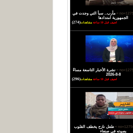
مأرب.. سبأ التي وجدت في
الجمهورية امتدادها
(274)
اضيف قبل 10 ساعة
مشاهدات
نشرة الأخبار التاسعة مساءً
8-8-2026
(296)
اضيف قبل 10 ساعة
مشاهدات
طفل نازح يخطف القلوب
بصوته في صنعاء