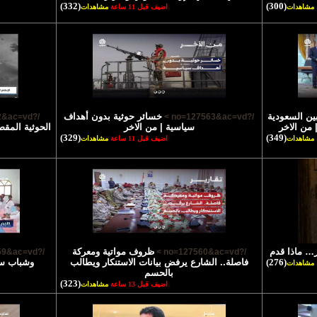
(332)
(300)
مشاهدات
اضيف قبل 11 ساعة
مشاهدات
ين السعودية
خسائر حوثية بدون أهداف
/?no=127562&ac=vd >
/?no=127563&ac=vd >
 من الاخر
سياسية | من الاخر
الحوثية المقص
(329)
(349)
مشاهدات
اضيف قبل 11 ساعة
مشاهدات
… ماذا قدم
ظروف مواتية ومعركة
/?no=127559&ac=vd >
/?no=127560&ac=vd >
(276)
فاصلة.. الشارع يرفض بيانات الاستنكار ويطالب
وشباب سي
مشاهدات
بالحسم
(323)
اضيف قبل 13 ساعة
مشاهدات