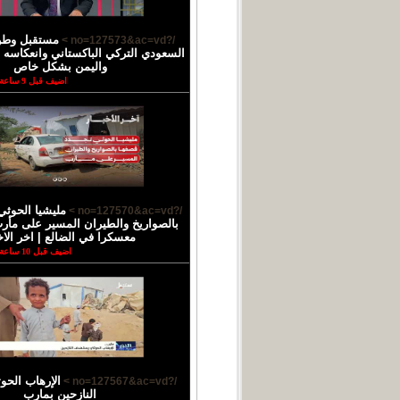
مستقبل وطن 
/?no=127573&ac=vd >
السعودي التركي الباكستاني وانعكاسه 
واليمن بشكل خاص
اضيف قبل 9 ساعة
مليشيا الحوثي
/?no=127570&ac=vd >
بالصواريخ والطيران المسير على مأ
معسكرا في الضالع | اخر الاخ
اضيف قبل 10 ساعة
الإرهاب الح
/?no=127567&ac=vd >
النازحين بمارب