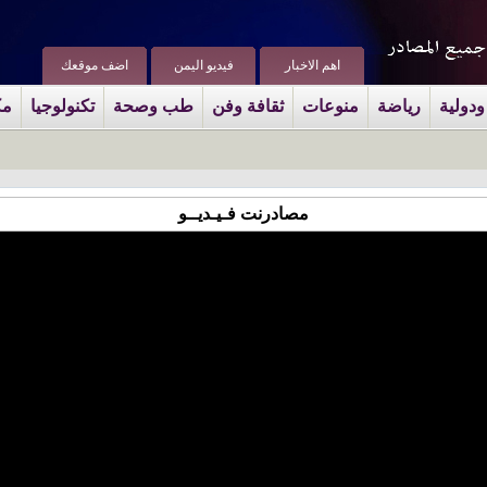
اهم الاخبار
فيديو اليمن
اضف موقعك
ودولية
رياضة
منوعات
ثقافة وفن
طب وصحة
تكنولوجيا
مك
مصادرنت فـيـديــو