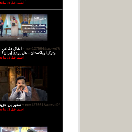
اضيف قبل 10 ساعة
اتفاق دفاعي ب
/?no=127564&ac=vd >
وتركيا وباكستان.. هل يردع إيران؟ |
اضيف قبل 11 ساعة
صغير بن عزيز
/?no=127561&ac=vd >
اضيف قبل 12 ساعة