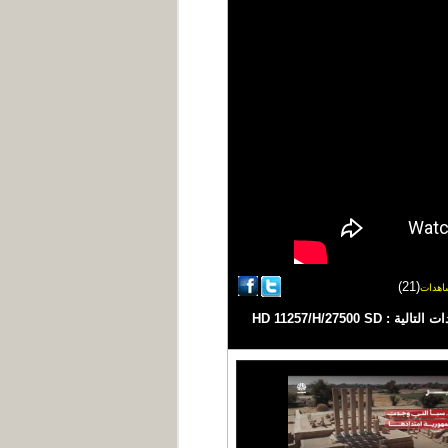
(21)
اهدات
| تقرير عبد العزيز الذبحاني #اليمن #يمن_شباب #اخبار_اليمن قناة فضائية يمنية مستقلة تبث على مدار النايلسات بالترددات التالية : HD 11257/H/27500 SD