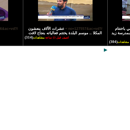
ي باختتام
عشرات الآلاف ينعشون
/?no=127556&ac=vd >
/?no=127557&ac=vd >
بمدرسة زيد
المكلا .. موسم البلدة يختتم فعالياته بنجاح لافت
(314)
اضيف قبل 13 ساعة
مشاهدات
(304)
مشاهدات