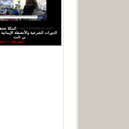
المكلا تحتف
/?no=127558&ac=vd >
الدورات الشرعية والأنشطة الإيمانية 
بن ثابت
اضيف قبل 13 ساعة