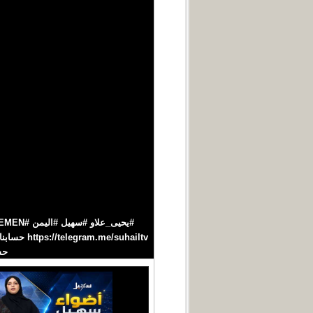
حسابنا‪