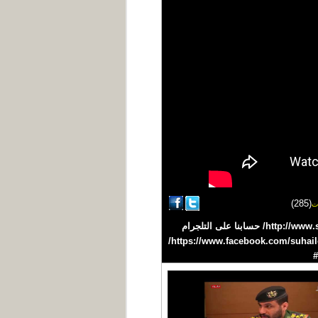
(285)
ت
#يحيى_علاو #سهيل #اليمن #YEMEN تردد القناة على نايلسات 11603 H افقي /27500 موقعنا على الانترنت http://www.suhail.net/ حسابنا على التلجرام
https://telegram.me/suhailtv حسابنا على التويتر https://twitter.com/suhailchannel حسابنا على الفيسبوك https://www.facebook.com/suhailchannel/