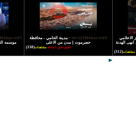
 الاعلامي
مدينة الحامي - محافظة
/?no=127463&ac=vd >
/?no=127464&ac=vd >
انهى الهدنة
حضرموت | مدن من الاعلى
موسمه الث
(338)
اضيف قبل 5 ساعة
مشاهدات
(312)
مشاهدات