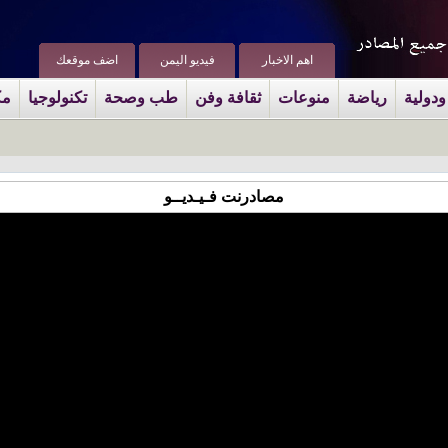
اهم الاخبار
فيديو اليمن
اضف موقعك
ودولية
رياضة
منوعات
ثقافة وفن
طب وصحة
تكنولوجيا
مك
مصادرنت فـيـديــو