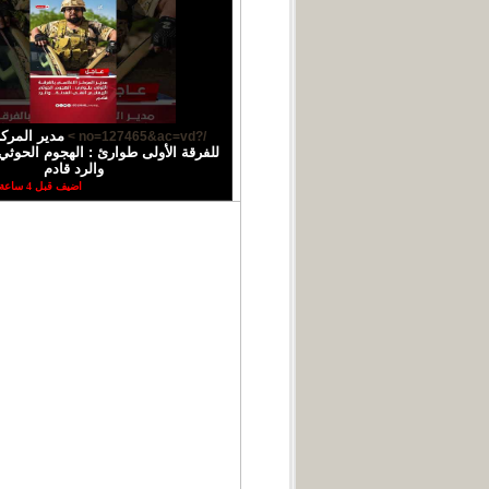
مدير المركز
/?no=127465&ac=vd >
للفرقة الأولى طوارئ : الهجوم الحوثي 
والرد قادم
اضيف قبل 4 ساعة