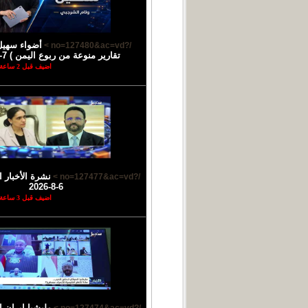
أضواء سهيل
/?no=127480&ac=vd >
تقارير منوعة من ربوع اليمن ) 7-8-2026
اضيف قبل 2 ساعة
نشرة الأخبار ا
/?no=127477&ac=vd >
6-8-2026
اضيف قبل 3 ساعة
مليشيا إيران 