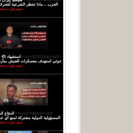
/?no=127474&ac=vd >
الحرب .. ماذا تنتظر الشرعية لتتحرك
اضيف قبل 3 ساعة
اس
/?no=127471&ac=vd >
حوثي استهدف معسكرات للجيش بمأ
اضيف قبل 4 ساعة
الدفاع ال
/?no=127468&ac=vd >
المسؤولية الدولية مشتركة لمنع أي عمل
اضيف قبل 4 ساعة