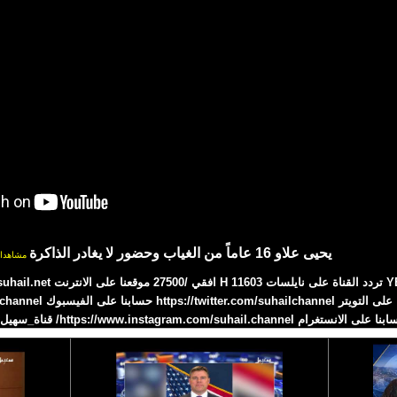
يحيى علاو 16 عاماً من الغياب وحضور لا يغادر الذاكرة
مشاهدا
 على الانستغرام https://www.instagram.com/suhail.channel/ قناة_سهيل# 