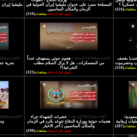
/?no=127472&ac=vd >
/?no=127473&ac=vd >
 عسكرياً ؟
المسلحة سترد على عدوان مليشيا إيران الحوثية في
مليشيا إيران 
(324)
الزمان والمكان المناسبين
مشاهدات
(319)
اضيف قبل 3 ساعة
مشاهدات
تشهاد 45 جنديا بقصف
هجوم حوثي يستهدف عدداً
/?no=127469&ac=vd >
/?no=127470&ac=vd >
رب وحضرموت
من المعسكرات.. هل لا يزال السلام مطلب
بحرية جد
(318)
الشرعية؟!
مشاهدات
(325)
اضيف قبل 4 ساعة
مشاهدات
سعودية:
عشرات الشهداء جراء
/?no=127466&ac=vd >
/?no=127467&ac=vd >
يات إرهابية
هجمات حوثية ووزارة الدفاع تتوعد بالرد في الزمان
وتد
(287)
والمكان المناسبين | آخر الاخبار
مشاهدات
(298)
اضيف قبل 4 ساعة
مشاهدات