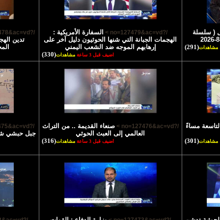
 ( سلسلة
السفارة الأمريكية :
/?no=127478&ac=vd >
/?no=127479&ac=vd >
الهجمات الجبانة التي شنها الحوثيون دليل آخر على
تدين الهج
(291)
إرهابهم الموجه ضد الشعب اليمني
الم
مشاهدات
(330)
اضيف قبل 3 ساعة
مشاهدات
لتاسعة مساءً
صنعاء القديمة .. من التراث
/?no=127475&ac=vd >
/?no=127476&ac=vd >
العالمي إلى العبث الحوثي
جبل حبشي شاه
(316)
(301)
مشاهدات
اضيف قبل 3 ساعة
مشاهدات
الحوثية تدشن
وزارة الدفاع : القوات