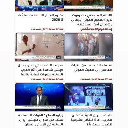
اللجنة الأمنية في حضرموت
نشرة الأخبار التاسعة مساءً 6-
تدين الهجوم الحوثي الإرهابي
8-2026
وتؤكد أن أمن المحافظة
واستقرارها خط أحمر
منذ 10 ساعة (314) مشاهده
منذ 10 ساعة (307) مشاهده
صنعاء القديمة .. من التراث
مدرسة الشعب في مديرية جبل
العالمي إلى العبث الحوثي
حبشي شاهدة على آثار الحرب
الحوثية ودعوات لإعادة بنائها
منذ 10 ساعة (321) مشاهده
منذ 10 ساعة (321) مشاهده
مليشيا إيران الحوثية تدشن
وزارة الدفاع : القوات المسلحة
الحرب .. ماذا تنتظر الشرعية
سترد على عدوان مليشيا إيران
لتتحرك عسكرياً ؟
الحوثية في الزمان والمكان