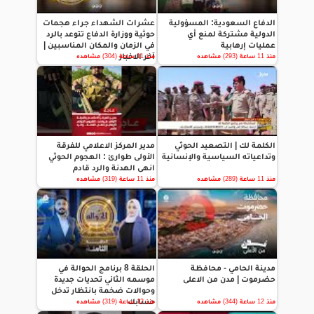
الدفاع السعودية: المسؤولية
عشرات الشهداء جراء هجمات
الدولية مشتركة لمنع أي
حوثية ووزارة الدفاع تتوعد بالرد
عمليات إرهابية
في الزمان والمكان المناسبين |
آخر الاخبار
منذ 11 ساعة (293) مشاهده
منذ 11 ساعة (304) مشاهده
الكلمة لك | التصعيد الحوثي
مدير المركز الاعلامي للفرقة
وتداعياته السياسية والإنسانية
الأولى طوارئ : الهجوم الحوثي
انهى الهدنة والرد قادم
منذ 11 ساعة (289) مشاهده
منذ 11 ساعة (319) مشاهده
مدينة الحامي - محافظة
الحلقة 8 برنامج الحوالة في
حضرموت | مدن من الاعلى
موسمه الثاني تحديات جديدة
وحوالات ضخمة بانتظار تدخل
حسابك
منذ 12 ساعة (344) مشاهده
منذ 12 ساعة (319) مشاهده