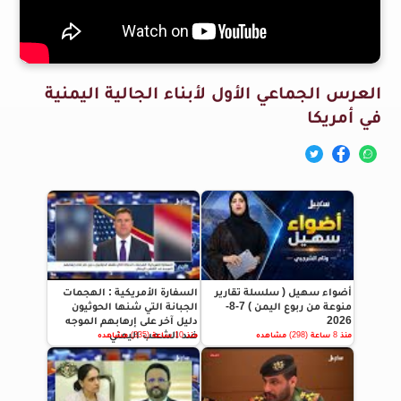
العرس الجماعي الأول لأبناء الجالية اليمنية
في أمريكا
أضواء سهيل ( سلسلة تقارير
السفارة الأمريكية : الهجمات
منوعة من ربوع اليمن ) 7-8-
الجبانة التي شنها الحوثيون
2026
دليل آخر على إرهابهم الموجه
ضد الشعب اليمني
منذ 8 ساعة (298) مشاهده
منذ 10 ساعة (335) مشاهده