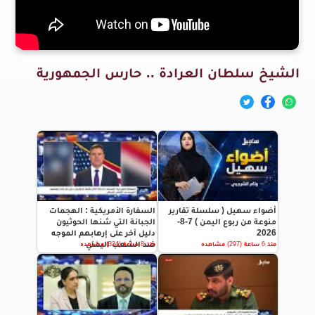
الشيخ سلطان العرادة .. حارس الجمهورية
أضواء سهيل ( سلسلة تقارير
السفارة الأمريكية : الهجمات
منوعة من ربوع اليمن ) 7-8-
الجبانة التي شنها الحوثيون
2026
دليل آخر على إرهابهم الموجه
ضد الشعب اليمني
منذ 6 ساعة (297) مشاهده
منذ 8 ساعة (334) مشاهده