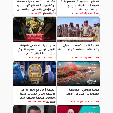
الدفاع السعودية: المسؤولية
عشرات الشهداء جراء هجمات
الدولية مشتركة لمنع أي
حوثية ووزارة الدفاع تتوعد بالرد
عمليات إرهابية
في الزمان والمكان المناسبين |
آخر الاخبار
منذ 9 ساعة (291) مشاهده
منذ 9 ساعة (302) مشاهده
الكلمة لك | التصعيد الحوثي
مدير المركز الاعلامي للفرقة
وتداعياته السياسية والإنسانية
الأولى طوارئ : الهجوم الحوثي
انهى الهدنة والرد قادم
منذ 9 ساعة (287) مشاهده
منذ 9 ساعة (317) مشاهده
مدينة الحامي - محافظة
الحلقة 8 برنامج الحوالة في
حضرموت | مدن من الاعلى
موسمه الثاني تحديات جديدة
وحوالات ضخمة بانتظار تدخل
حسابك
منذ 10 ساعة (342) مشاهده
منذ 10 ساعة (318) مشاهده