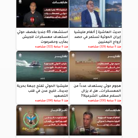
حديث العاشرة | ألغام مليشيا
استشهاد 45 جنديا بقصف حوثي
إيران الحوثية تستمر في حصد
استهدف معسكرات للجيش
أرواح اليمنيين
بمأرب وحضرموت
منذ 8 ساعة (329) مشاهده
منذ 9 ساعة (322) مشاهده
هجوم حوثي يستهدف عدداً من
مليشيا الحوثي تفتح جبهة بحرية
المعسكرات.. هل لا يزال
جديدة.. خليج عدن في قلب
السلام مطلب الشرعية؟!
التصعيد
منذ 9 ساعة (330) مشاهده
منذ 9 ساعة (296) مشاهده