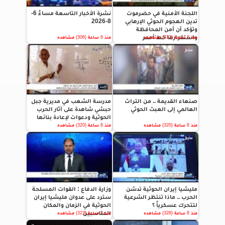
اللجنة الأمنية في حضرموت
نشرة الأخبار التاسعة مساءً 6-
تدين الهجوم الحوثي الإرهابي
8-2026
وتؤكد أن أمن المحافظة
واستقرارها خط أحمر
منذ 8 ساعة (313) مشاهده
منذ 8 ساعة (306) مشاهده
صنعاء القديمة .. من التراث
مدرسة الشعب في مديرية جبل
العالمي إلى العبث الحوثي
حبشي شاهدة على آثار الحرب
الحوثية ودعوات لإعادة بنائها
منذ 8 ساعة (320) مشاهده
منذ 8 ساعة (320) مشاهده
مليشيا إيران الحوثية تدشن
وزارة الدفاع : القوات المسلحة
الحرب .. ماذا تنتظر الشرعية
سترد على عدوان مليشيا إيران
لتتحرك عسكرياً ؟
الحوثية في الزمان والمكان
المناسبين
منذ 8 ساعة (328) مشاهده
منذ 8 ساعة (323) مشاهده