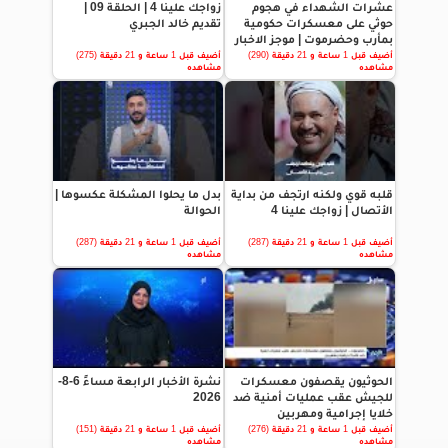
عشرات الشهداء في هجوم
زواجك علينا 4 | الحلقة 09 |
حوثي على معسكرات حكومية
تقديم خالد الجبري
بمأرب وحضرموت | موجز الاخبار
أضيف قبل 1 ساعة و 21 دقيقة (290)
أضيف قبل 1 ساعة و 21 دقيقة (275)
مشاهده
مشاهده
قلبه قوي ولكنه ارتجف من بداية
بدل ما يحلوا المشكلة عكسوها |
الأتصال | زواجك علينا 4
الحوالة
أضيف قبل 1 ساعة و 21 دقيقة (287)
أضيف قبل 1 ساعة و 21 دقيقة (287)
مشاهده
مشاهده
الحوثيون يقصفون معسكرات
نشرة الأخبار الرابعة مساءً 6-8-
للجيش عقب عمليات أمنية ضد
2026
خلايا إجرامية ومهربين
أضيف قبل 1 ساعة و 21 دقيقة (276)
أضيف قبل 1 ساعة و 21 دقيقة (151)
مشاهده
مشاهده