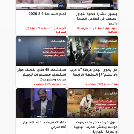
جسور الإشارة خطوة لتجاوز
أخبار السابعة 6-8-2026
الصمت في قطاعي الصحة
والأمن
أضيف قبل 1 ساعة و 21 دقيقة (6)
أضيف قبل 1 ساعة و 21 دقيقة (8)
مشاهده
مشاهده
هل يطوي اليمن مرحلة "لا حرب
استشهاد 45 جنديا بقصف حوثي
ولا سلام"؟ | السلطة الرابعة
استهدف معسكرات للجيش
بمأرب وحضرموت
منذ 2 ساعة (263) مشاهده
منذ 2 ساعة (315) مشاهده
سوق خريف حجر بحضرموت..
نهايتك قربت يا قائد الاشرار
موسم ينعش الحرف اليدوية
#الاضرعي
والحركة التجارية