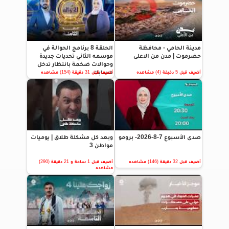
مدينة الحامي - محافظة
الحلقة 8 برنامج الحوالة في
حضرموت | مدن من الاعلى
موسمه الثاني تحديات جديدة
وحوالات ضخمة بانتظار تدخل
حسابك
أضيف قبل 5 دقيقة (4) مشاهده
أضيف قبل 31 دقيقة (154) مشاهده
صدى الأسبوع 7-8-2026- برومو
وبعد كل مشكلة طلاق | يوميات
مواطن 3
أضيف قبل 32 دقيقة (146) مشاهده
أضيف قبل 1 ساعة و 21 دقيقة (290)
مشاهده