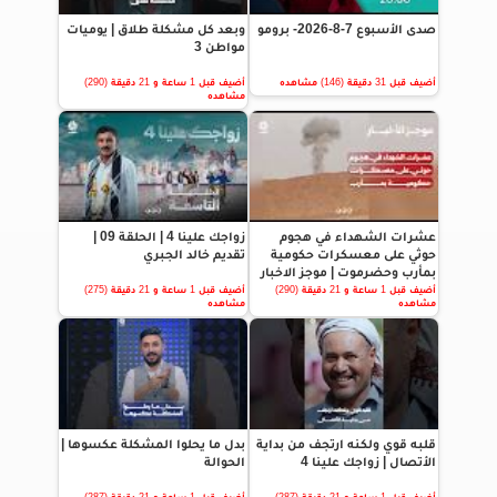
صدى الأسبوع 7-8-2026- برومو
وبعد كل مشكلة طلاق | يوميات
مواطن 3
أضيف قبل 31 دقيقة (146) مشاهده
أضيف قبل 1 ساعة و 21 دقيقة (290)
مشاهده
عشرات الشهداء في هجوم
زواجك علينا 4 | الحلقة 09 |
حوثي على معسكرات حكومية
تقديم خالد الجبري
بمأرب وحضرموت | موجز الاخبار
أضيف قبل 1 ساعة و 21 دقيقة (290)
أضيف قبل 1 ساعة و 21 دقيقة (275)
مشاهده
مشاهده
قلبه قوي ولكنه ارتجف من بداية
بدل ما يحلوا المشكلة عكسوها |
الأتصال | زواجك علينا 4
الحوالة