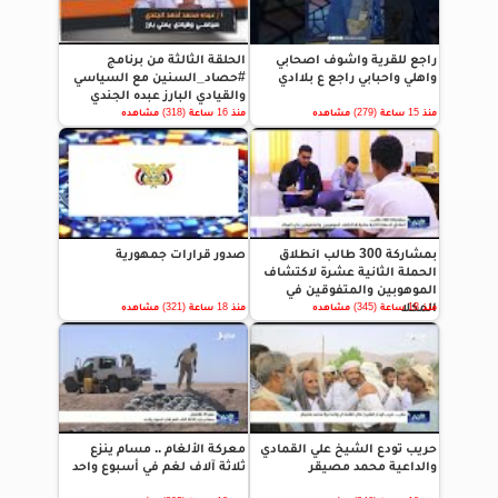
راجع للقرية واشوف اصحابي
الحلقة الثالثة من برنامج
واهلي واحبابي راجع ع بلاادي
#حصاد_السنين مع السياسي
والقيادي البارز عبده الجندي
منذ 15 ساعة (279) مشاهده
منذ 16 ساعة (318) مشاهده
بمشاركة 300 طالب انطلاق
صدور قرارات جمهورية
الحملة الثانية عشرة لاكتشاف
الموهوبين والمتفوقين في
المكلا
منذ 18 ساعة (345) مشاهده
منذ 18 ساعة (321) مشاهده
حريب تودع الشيخ علي القمادي
معركة الألغام .. مسام ينزع
والداعية محمد مصيقر
ثلاثة آلاف لغم في أسبوع واحد