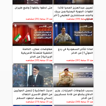
تعيين عبدالعزيز المحيا قائدا
متى لحقوا يخلفوا | وضع طيران
للقوات الجوية اليمنية وبن بريك
والجند مستشارين للعليمي | آخر
الاخبار
منذ 20 ساعة (309) مشاهده
منذ 20 ساعة (291) مشاهده
لماذا تتأخر السعودية في ردع
مفاوضات عمان.. النافذة
الحوثي؟ | من الاخر
الخلفية للتهدئة الأمريكية
الإيرانية | من الاخر
منذ 20 ساعة (287) مشاهده
منذ 20 ساعة (335) مشاهده
بسبب كشوفات المرتبات.. وزير
حديث العاشرة | تنصل الحوثيين
الدفاع يشكو من قادة عسكريين
من اتفاق الأسرى انتهاك
| من الاخر
إنساني ونسف لجهود السلام
منذ 20 ساعة (349) مشاهده
منذ 20 ساعة (274) مشاهده