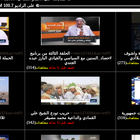
═══════════════════════════════════⋑ على الراديو 100.7 FM
ية واشوف
الحلقة الثالثة من برنامج
/?no=127440&ac=vd >
/?no=127441&ac=vd >
لاادي
#حصاد_السنين مع السياسي والقيادي البارز عبده
الحملة ا
(275)
الجندي
مشاهدات
(314)
اضيف قبل 11 ساعة
مشاهدات
ت جمهورية
حريب تودع الشيخ علي
/?no=127437&ac=vd >
/?no=127438&ac=vd >
(316)
القمادي والداعية محمد مصيقر
ثلا
مشاهدات
(342)
اضيف قبل 13 ساعة
مشاهدات