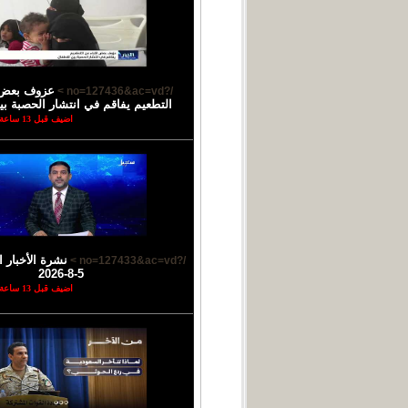
عزوف بعض ا
/?no=127436&ac=vd >
التطعيم يفاقم في انتشار الحصبة بي
اضيف قبل 13 ساعة
نشرة الأخبار ا
/?no=127433&ac=vd >
5-8-2026
اضيف قبل 13 ساعة