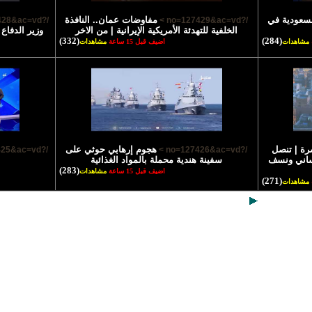
السعودية في
مفاوضات عمان.. النافذة
/?no=127428&ac=vd >
/?no=127429&ac=vd >
الخلفية للتهدئة الأمريكية الإيرانية | من الاخر
وزير الدفاع
(332)
(284)
مشاهدات
اضيف قبل 15 ساعة
مشاهدات
رة | تنصل
هجوم إرهابي حوثي على
/?no=127425&ac=vd >
/?no=127426&ac=vd >
نساني ونسف
سفينة هندية محملة بالمواد الغذائية
(283)
اضيف قبل 15 ساعة
مشاهدات
(271)
مشاهدات