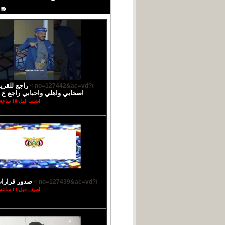
⋐═
راجع للقر
/?no=127442&ac=vd >
اصحابي واهلي واحبابي راجع ع ب
اضيف قبل 10 ساعة
صدور قرارا
/?no=127439&ac=vd >
اضيف قبل 13 ساعة