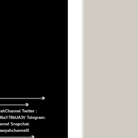
hChannel Twitter :
ER6aY78bUA3V Telegram:
annel Snapchat:
hawyahchannel0