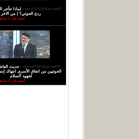
لماذا تتأخر 
/?no=127430&ac=vd >
ردع الحوثي؟ | من الاخر
اضيف قبل 15 ساعة
حديث العاش
/?no=127427&ac=vd >
الحوثيين من اتفاق الأسرى انتهاك إ
لجهود السلام
اضيف قبل 15 ساعة