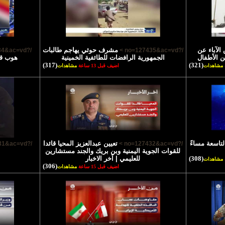
لآباء عن
مشرف حوثي يهاجم طالبات
/?no=127434&ac=vd >
/?no=127435&ac=vd >
ن الأطفال
الجمهورية الرافضات للطائفية الخمينية
هوب قا
(317)
(321)
مشاهدات
اضيف قبل 13 ساعة
مشاهدات
لتاسعة مساءً
تعيين عبدالعزيز المحيا قائدا
/?no=127431&ac=vd >
/?no=127432&ac=vd >
للقوات الجوية اليمنية وبن بريك والجند مستشارين
(308)
للعليمي | آخر الاخبار
مشاهدات
(306)
اضيف قبل 15 ساعة
مشاهدات