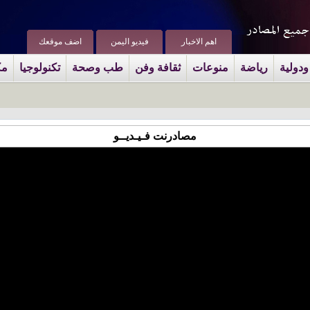
اهم الاخبار
فيديو اليمن
اضف موقعك
ودولية
رياضة
منوعات
ثقافة وفن
طب وصحة
تكنولوجيا
مك
مصادرنت فـيـديــو