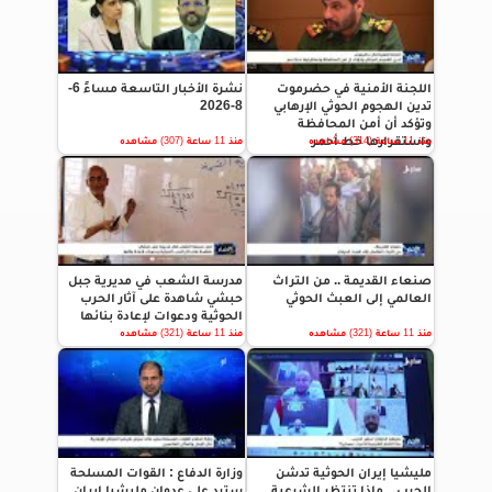
اللجنة الأمنية في حضرموت
نشرة الأخبار التاسعة مساءً 6-
تدين الهجوم الحوثي الإرهابي
8-2026
وتؤكد أن أمن المحافظة
واستقرارها خط أحمر
منذ 11 ساعة (314) مشاهده
منذ 11 ساعة (307) مشاهده
صنعاء القديمة .. من التراث
مدرسة الشعب في مديرية جبل
العالمي إلى العبث الحوثي
حبشي شاهدة على آثار الحرب
الحوثية ودعوات لإعادة بنائها
منذ 11 ساعة (321) مشاهده
منذ 11 ساعة (321) مشاهده
مليشيا إيران الحوثية تدشن
وزارة الدفاع : القوات المسلحة
الحرب .. ماذا تنتظر الشرعية
سترد على عدوان مليشيا إيران