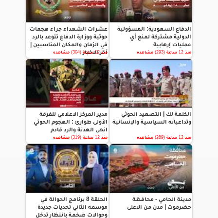
الدفاع السعودية: المسؤولية
عشرات الشهداء جراء هجمات
الدولية مشتركة لمنع أي
حوثية ووزارة الدفاع تتوعد بالرد
عمليات إرهابية
في الزمان والمكان المناسبين |
آخر الاخبار
منذ 12 ساعة (293) مشاهده
منذ 12 ساعة (304) مشاهده
الكلمة لك | التصعيد الحوثي
مدير المركز الاعلامي للفرقة
وتداعياته السياسية والإنسانية
الأولى طوارئ : الهجوم الحوثي
انهى الهدنة والرد قادم
منذ 12 ساعة (289) مشاهده
منذ 12 ساعة (319) مشاهده
مدينة الحامي - محافظة
الحلقة 8 برنامج الحوالة في
حضرموت | مدن من الاعلى
موسمه الثاني تحديات جديدة
وحوالات ضخمة بانتظار تدخل