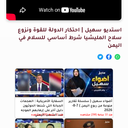
استديو سهيل | احتكار الدولة للقوة ونزوع
سلاح المليشيا شرط أساسي للسلام في
اليمن
أضواء سهيل ( سلسلة تقارير
السفارة الأمريكية : الهجمات
منوعة من ربوع اليمن ) 7-8-
الجبانة التي شنها الحوثيون
2026
دليل آخر على إرهابهم الموجه
ضد الشعب اليمني
منذ 10 ساعة (298) مشاهده
منذ 11 ساعة (335) مشاهده