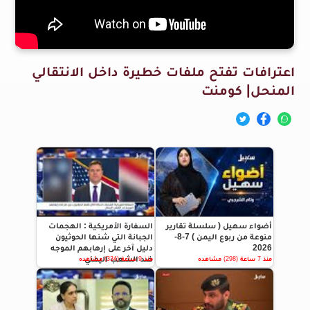
اعترافات تفتح ملفات خطيرة داخل الانتقالي
المنحل| كومنت
أضواء سهيل ( سلسلة تقارير
السفارة الأمريكية : الهجمات
منوعة من ربوع اليمن ) 7-8-
الجبانة التي شنها الحوثيون
2026
دليل آخر على إرهابهم الموجه
ضد الشعب اليمني
منذ 7 ساعة (298) مشاهده
منذ 9 ساعة (334) مشاهده