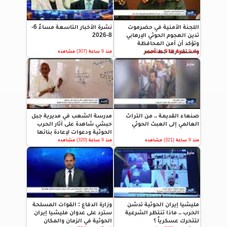
اللجنة الأمنية في حضرموت
نشرة الأخبار التاسعة مساءً 6-
تدين الهجوم الحوثي الإرهابي
8-2026
وتؤكد أن أمن المحافظة
واستقرارها خط أحمر
منذ 9 ساعة (314) مشاهده
منذ 9 ساعة (307) مشاهده
صنعاء القديمة .. من التراث
مدرسة الشعب في مديرية جبل
العالمي إلى العبث الحوثي
حبشي شاهدة على آثار الحرب
الحوثية ودعوات لإعادة بنائها
منذ 9 ساعة (321) مشاهده
منذ 9 ساعة (320) مشاهده
مليشيا إيران الحوثية تدشن
وزارة الدفاع : القوات المسلحة
الحرب .. ماذا تنتظر الشرعية
سترد على عدوان مليشيا إيران
لتتحرك عسكرياً ؟
الحوثية في الزمان والمكان