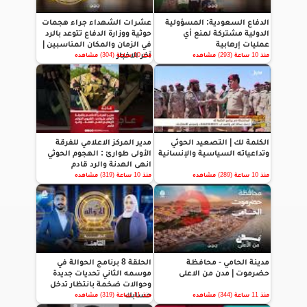
الدفاع السعودية: المسؤولية
عشرات الشهداء جراء هجمات
الدولية مشتركة لمنع أي
حوثية ووزارة الدفاع تتوعد بالرد
عمليات إرهابية
في الزمان والمكان المناسبين |
آخر الاخبار
منذ 10 ساعة (293) مشاهده
منذ 10 ساعة (304) مشاهده
الكلمة لك | التصعيد الحوثي
مدير المركز الاعلامي للفرقة
وتداعياته السياسية والإنسانية
الأولى طوارئ : الهجوم الحوثي
انهى الهدنة والرد قادم
منذ 10 ساعة (289) مشاهده
منذ 10 ساعة (319) مشاهده
مدينة الحامي - محافظة
الحلقة 8 برنامج الحوالة في
حضرموت | مدن من الاعلى
موسمه الثاني تحديات جديدة
وحوالات ضخمة بانتظار تدخل
حسابك
منذ 11 ساعة (344) مشاهده
منذ 11 ساعة (319) مشاهده