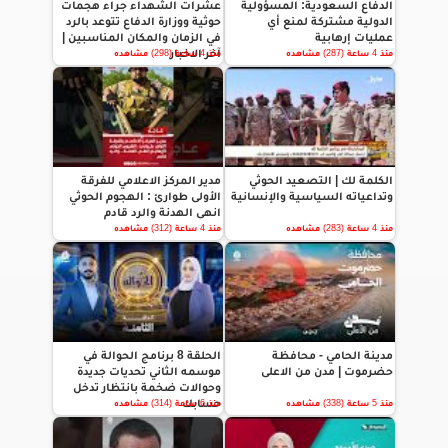
الدفاع السعودية: المسؤولية
عشرات الشهداء جراء هجمات
الدولية مشتركة لمنع أي
حوثية ووزارة الدفاع تتوعد بالرد
عمليات إرهابية
في الزمان والمكان المناسبين |
آخر الاخبار
منذ 4 ساعة (287) مشاهده
منذ 4 ساعة (298) مشاهده
الكلمة لك | التصعيد الحوثي
مدير المركز الاعلامي للفرقة
وتداعياته السياسية والإنسانية
الأولى طوارئ : الهجوم الحوثي
انهى الهدنة والرد قادم
منذ 4 ساعة (283) مشاهده
منذ 4 ساعة (312) مشاهده
مدينة الحامي - محافظة
الحلقة 8 برنامج الحوالة في
حضرموت | مدن من الاعلى
موسمه الثاني تحديات جديدة
وحوالات ضخمة بانتظار تدخل
حسابك
منذ 5 ساعة (338) مشاهده
منذ 6 ساعة (314) مشاهده