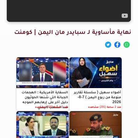
نهاية مأساوية لـ سبايدر مان اليمن | كومنت
أضواء سهيل ( سلسلة تقارير
السفارة الأمريكية : الهجمات
منوعة من ربوع اليمن ) 7-8-
الجبانة التي شنها الحوثيون
2026
دليل آخر على إرهابهم الموجه
ضد الشعب اليمني
منذ 2 ساعة (291) مشاهده
منذ 3 ساعة (330) مشاهده