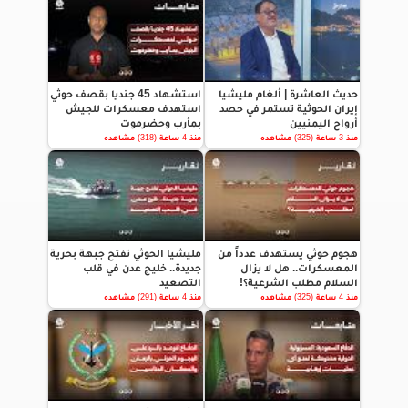
حديث العاشرة | ألغام مليشيا
استشهاد 45 جنديا بقصف حوثي
إيران الحوثية تستمر في حصد
استهدف معسكرات للجيش
أرواح اليمنيين
بمأرب وحضرموت
منذ 3 ساعة (325) مشاهده
منذ 4 ساعة (318) مشاهده
هجوم حوثي يستهدف عدداً من
مليشيا الحوثي تفتح جبهة بحرية
المعسكرات.. هل لا يزال
جديدة.. خليج عدن في قلب
السلام مطلب الشرعية؟!
التصعيد
منذ 4 ساعة (325) مشاهده
منذ 4 ساعة (291) مشاهده