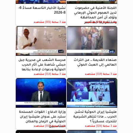
اللجنة الأمنية في حضرموت
نشرة الأخبار التاسعة مساءً 6-
تدين الهجوم الحوثي الإرهابي
8-2026
وتؤكد أن أمن المحافظة
واستقرارها خط أحمر
منذ 3 ساعة (309) مشاهده
منذ 3 ساعة (301) مشاهده
صنعاء القديمة .. من التراث
مدرسة الشعب في مديرية جبل
العالمي إلى العبث الحوثي
حبشي شاهدة على آثار الحرب
الحوثية ودعوات لإعادة بنائها
منذ 3 ساعة (316) مشاهده
منذ 3 ساعة (314) مشاهده
مليشيا إيران الحوثية تدشن
وزارة الدفاع : القوات المسلحة
الحرب .. ماذا تنتظر الشرعية
سترد على عدوان مليشيا إيران
لتتحرك عسكرياً ؟
الحوثية في الزمان والمكان
المناسبين
منذ 3 ساعة (324) مشاهده
منذ 3 ساعة (319) مشاهده