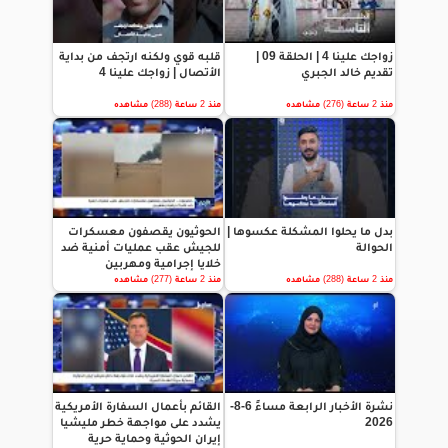
زواجك علينا 4 | الحلقة 09 |
قلبه قوي ولكنه ارتجف من بداية
تقديم خالد الجبري
الأتصال | زواجك علينا 4
منذ 2 ساعة (276) مشاهده
منذ 2 ساعة (288) مشاهده
بدل ما يحلوا المشكلة عكسوها |
الحوثيون يقصفون معسكرات
الحوالة
للجيش عقب عمليات أمنية ضد
خلايا إجرامية ومهربين
منذ 2 ساعة (288) مشاهده
منذ 2 ساعة (277) مشاهده
نشرة الأخبار الرابعة مساءً 6-8-
القائم بأعمال السفارة الأمريكية
2026
يشدد على مواجهة خطر مليشيا
إيران الحوثية وحماية حرية