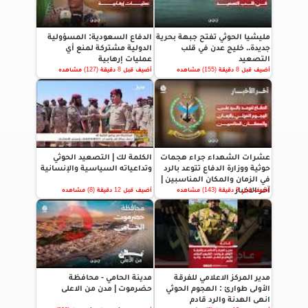
مليشيا الحوثي تفتح جبهة بحرية
الدفاع السعودية: المسؤولية
جديدة.. خليج عدن في قلب
الدولية مشتركة لمنع أي
التصعيد
عمليات إرهابية
أضيف قبل 8 دقيقة (155) مشاهده
أضيف قبل 8 دقيقة (127) مشاهده
عشرات الشهداء جراء هجمات
الكلمة لك | التصعيد الحوثي
حوثية ووزارة الدفاع تتوعد بالرد
وتداعياته السياسية والإنسانية
في الزمان والمكان المناسبين |
آخر الاخبار
أضيف قبل 8 دقيقة (143) مشاهده
أضيف قبل 12 دقيقة (8) مشاهده
مدير المركز الاعلامي للفرقة
مدينة الحامي - محافظة
الأولى طوارئ : الهجوم الحوثي
حضرموت | مدن من الاعلى
انهى الهدنة والرد قادم