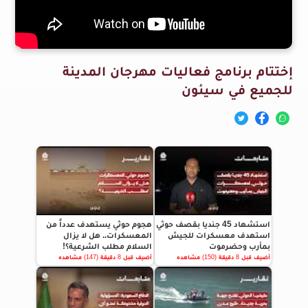
إختتام برنامج فعاليات مهرجان المدينة
للجميع في سيئون
استشهاد 45 جنديا بقصف حوثي
هجوم حوثي يستهدف عدداً من
استهدف معسكرات للجيش
المعسكرات.. هل لا يزال
بمأرب وحضرموت
السلام مطلب الشرعية؟!
أضيف قبل 8 دقيقة (150) مشاهده
أضيف قبل 8 دقيقة (147) مشاهده