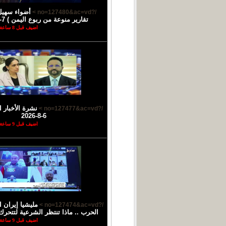
أضواء سهيل
/?no=127480&ac=vd >
تقارير منوعة من ربوع اليمن ) 7-8-2026
اضيف قبل 8 ساعة
نشرة الأخبار ا
/?no=127477&ac=vd >
6-8-2026
اضيف قبل 9 ساعة
مليشيا إيران 
/?no=127474&ac=vd >
الحرب .. ماذا تنتظر الشرعية لتتحرك
اضيف قبل 9 ساعة