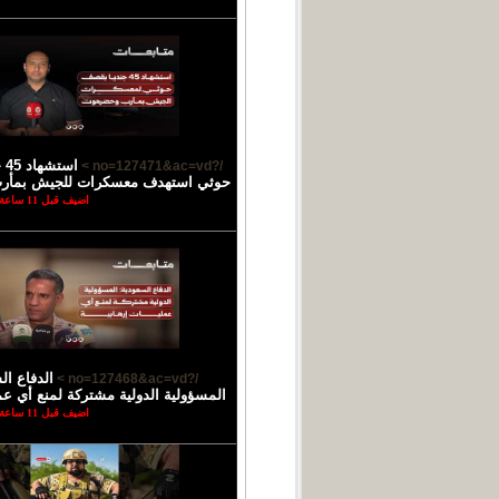
اس
/?no=127471&ac=vd >
حوثي استهدف معسكرات للجيش بمأ
اضيف قبل 11 ساعة
الدفاع ال
/?no=127468&ac=vd >
المسؤولية الدولية مشتركة لمنع أي عمل
اضيف قبل 11 ساعة