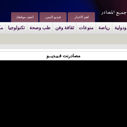
اهم الاخبار
فيديو اليمن
اضف موقعك
ودولية
رياضة
منوعات
ثقافة وفن
طب وصحة
تكنولوجيا
مك
مصادرنت فـيـديــو