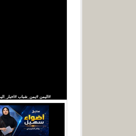
#اليمن #يمن_شباب #اخبار_اليمن قناة فضائ