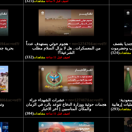
(325)
اضيف قبل 9 ساعة
مشاهدات
تشهاد 45 جنديا بقصف
هجوم حوثي يستهدف عدداً
/?no=127469&ac=vd >
/?no=127470&ac=vd >
رب وحضرموت
من المعسكرات.. هل لا يزال السلام مطلب
بحرية جد
(324)
الشرعية؟!
مشاهدات
(332)
اضيف قبل 11 ساعة
مشاهدات
سعودية:
عشرات الشهداء جراء
/?no=127466&ac=vd >
/?no=127467&ac=vd >
يات إرهابية
هجمات حوثية ووزارة الدفاع تتوعد بالرد في الزمان
وتد
(293)
والمكان المناسبين | آخر الاخبار
مشاهدات
(304)
اضيف قبل 11 ساعة
مشاهدات