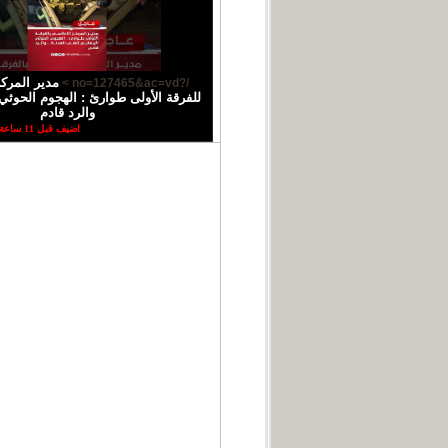
مدير المركز
/?no=127465&ac=vd >
للفرقة الأولى طوارئ : الهجوم الحوثي 
والرد قادم
اضيف قبل 11 ساعة