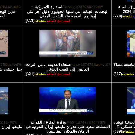
 ( سلسلة
السفارة الأمريكية :
/?no=127478&ac=vd >
/?no=127479&ac=vd >
الهجمات الجبانة التي شنها الحوثيون دليل آخر على
تدين الهج
(298)
إرهابهم الموجه ضد الشعب اليمني
الم
مشاهدات
(335)
اضيف قبل 9 ساعة
مشاهدات
لتاسعة مساءً
صنعاء القديمة .. من التراث
/?no=127475&ac=vd >
/?no=127476&ac=vd >
العالمي إلى العبث الحوثي
جبل حبشي شاه
(321)
(307)
مشاهدات
اضيف قبل 9 ساعة
مشاهدات
الحوثية تدشن
وزارة الدفاع : القوات
/?no=127472&ac=vd >
/?no=127473&ac=vd >
 عسكرياً ؟
المسلحة سترد على عدوان مليشيا إيران الحوثية في
مليشيا إيران 
(329)
الزمان والمكان المناسبين
مشاهدات