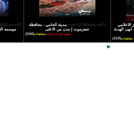
 الاعلامي
مدينة الحامي - محافظة
/?no=127463&ac=vd >
/?no=127464&ac=vd >
انهى الهدنة
حضرموت | مدن من الاعلى
موسمه الث
(344)
اضيف قبل 11 ساعة
مشاهدات
(319)
مشاهدات