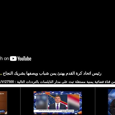
رئيس اتحاد كرة القدم يهنئ يمن شباب ويصفها بشريك النجاح
مش
ية يمنية مستقلة تبث على مدار النايلسات بالترددات التالية : HD 11257/H/27500 SD 11391/V/27500