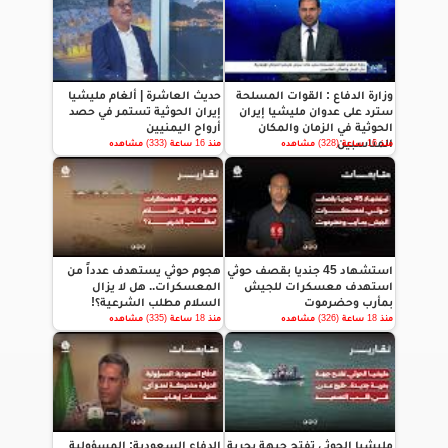
وزارة الدفاع : القوات المسلحة
حديث العاشرة | ألغام مليشيا
سترد على عدوان مليشيا إيران
إيران الحوثية تستمر في حصد
الحوثية في الزمان والمكان
أرواح اليمنيين
المناسبين
منذ 16 ساعة (328) مشاهده
منذ 16 ساعة (333) مشاهده
استشهاد 45 جنديا بقصف حوثي
هجوم حوثي يستهدف عدداً من
استهدف معسكرات للجيش
المعسكرات.. هل لا يزال
بمأرب وحضرموت
السلام مطلب الشرعية؟!
منذ 18 ساعة (326) مشاهده
منذ 18 ساعة (335) مشاهده
مليشيا الحوثي تفتح جبهة بحرية
الدفاع السعودية: المسؤولية