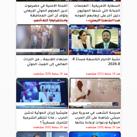
السفارة الأمريكية : الهجمات
اللجنة الأمنية في حضرموت
الجبانة التي شنها الحوثيون
تدين الهجوم الحوثي الإرهابي
دليل آخر على إرهابهم الموجه
وتؤكد أن أمن المحافظة
ضد الشعب اليمني
واستقرارها خط أحمر
منذ 16 ساعة (338) مشاهده
منذ 16 ساعة (317) مشاهده
نشرة الأخبار التاسعة مساءً 6-
صنعاء القديمة .. من التراث
8-2026
العالمي إلى العبث الحوثي
منذ 16 ساعة (311) مشاهده
منذ 16 ساعة (326) مشاهده
مدرسة الشعب في مديرية جبل
مليشيا إيران الحوثية تدشن
حبشي شاهدة على آثار الحرب
الحرب .. ماذا تنتظر الشرعية
الحوثية ودعوات لإعادة بنائها
لتتحرك عسكرياً ؟
منذ 16 ساعة (324) مشاهده
منذ 16 ساعة (332) مشاهده