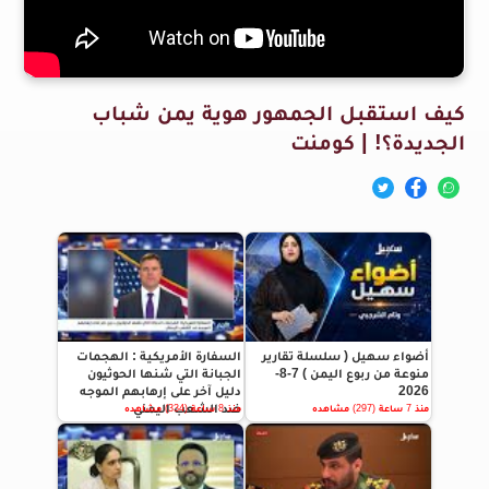
كيف استقبل الجمهور هوية يمن شباب
الجديدة؟! | كومنت
أضواء سهيل ( سلسلة تقارير
السفارة الأمريكية : الهجمات
منوعة من ربوع اليمن ) 7-8-
الجبانة التي شنها الحوثيون
2026
دليل آخر على إرهابهم الموجه
ضد الشعب اليمني
منذ 7 ساعة (297) مشاهده
منذ 8 ساعة (334) مشاهده