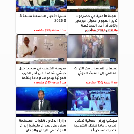
اللجنة الأمنية في حضرموت
نشرة الأخبار التاسعة مساءً 6-
تدين الهجوم الحوثي الإرهابي
8-2026
وتؤكد أن أمن المحافظة
واستقرارها خط أحمر
منذ 8 ساعة (313) مشاهده
منذ 8 ساعة (306) مشاهده
صنعاء القديمة .. من التراث
مدرسة الشعب في مديرية جبل
العالمي إلى العبث الحوثي
حبشي شاهدة على آثار الحرب
الحوثية ودعوات لإعادة بنائها
منذ 8 ساعة (320) مشاهده
منذ 8 ساعة (320) مشاهده
مليشيا إيران الحوثية تدشن
وزارة الدفاع : القوات المسلحة
الحرب .. ماذا تنتظر الشرعية
سترد على عدوان مليشيا إيران
لتتحرك عسكرياً ؟
الحوثية في الزمان والمكان