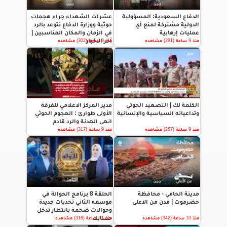
الدفاع السعودية: المسؤولية
عشرات الشهداء جراء هجمات
الدولية مشتركة لمنع أي
حوثية ووزارة الدفاع تتوعد بالرد
عمليات إرهابية
في الزمان والمكان المناسبين |
آخر الاخبار
منذ 9 ساعة (291) مشاهده
منذ 9 ساعة (302) مشاهده
الكلمة لك | التصعيد الحوثي
مدير المركز الاعلامي للفرقة
وتداعياته السياسية والإنسانية
الأولى طوارئ : الهجوم الحوثي
انهى الهدنة والرد قادم
منذ 9 ساعة (287) مشاهده
منذ 9 ساعة (317) مشاهده
مدينة الحامي - محافظة
الحلقة 8 برنامج الحوالة في
حضرموت | مدن من الاعلى
موسمه الثاني تحديات جديدة
وحوالات ضخمة بانتظار تدخل
حسابك
منذ 10 ساعة (342) مشاهده
منذ 11 ساعة (318) مشاهده