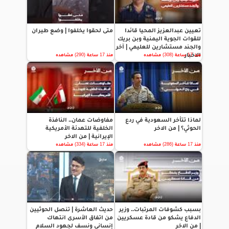
تعيين عبدالعزيز المحيا قائدا
متى لحقوا يخلفوا | وضع طيران
للقوات الجوية اليمنية وبن بريك
والجند مستشارين للعليمي | آخر
الاخبار
منذ 17 ساعة (308) مشاهده
منذ 17 ساعة (290) مشاهده
لماذا تتأخر السعودية في ردع
مفاوضات عمان.. النافذة
الحوثي؟ | من الاخر
الخلفية للتهدئة الأمريكية
الإيرانية | من الاخر
منذ 17 ساعة (286) مشاهده
منذ 17 ساعة (334) مشاهده
بسبب كشوفات المرتبات.. وزير
حديث العاشرة | تنصل الحوثيين
الدفاع يشكو من قادة عسكريين
من اتفاق الأسرى انتهاك
| من الاخر
إنساني ونسف لجهود السلام