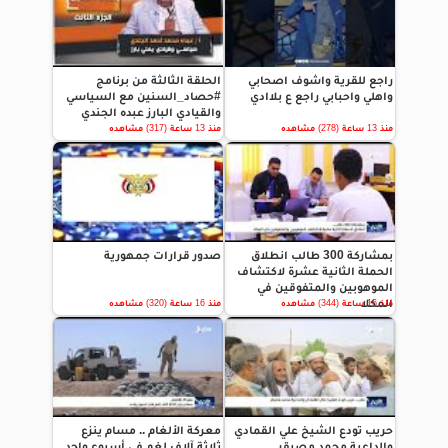
راجع للقرية واشوف اصحابي
الحلقة الثالثة من برنامج
واهلي واحبابي راجع ع بلاادي
#حصاد_السنين مع السياسي
والقيادي البارز عبده الجندي
منذ 13 ساعة (278) مشاهده
منذ 13 ساعة (317) مشاهده
بمشاركة 300 طالب انطلاق
صدور قرارات جمهورية
الحملة الثانية عشرة لاكتشاف
الموهوبين والمتفوقين في
المكلا
منذ 16 ساعة (344) مشاهده
منذ 16 ساعة (320) مشاهده
حريب تودع الشيخ علي القمادي
معركة الألغام .. مسام ينزع
والداعية محمد مصيقر
ثلاثة آلاف لغم في أسبوع واحد