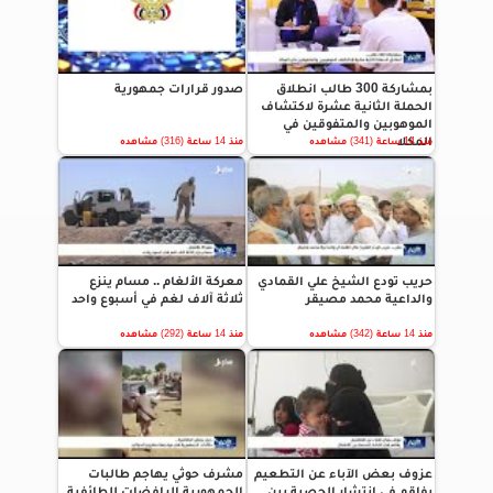
بمشاركة 300 طالب انطلاق
صدور قرارات جمهورية
الحملة الثانية عشرة لاكتشاف
الموهوبين والمتفوقين في
المكلا
منذ 14 ساعة (341) مشاهده
منذ 14 ساعة (316) مشاهده
حريب تودع الشيخ علي القمادي
معركة الألغام .. مسام ينزع
والداعية محمد مصيقر
ثلاثة آلاف لغم في أسبوع واحد
منذ 14 ساعة (342) مشاهده
منذ 14 ساعة (292) مشاهده
عزوف بعض الآباء عن التطعيم
مشرف حوثي يهاجم طالبات
يفاقم في انتشار الحصبة بين
الجمهورية الرافضات للطائفية