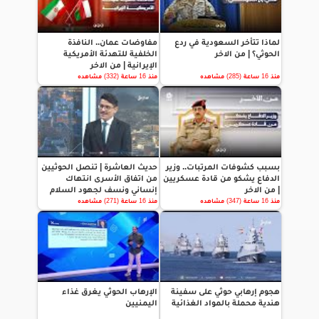
لماذا تتأخر السعودية في ردع
مفاوضات عمان.. النافذة
الحوثي؟ | من الاخر
الخلفية للتهدئة الأمريكية
الإيرانية | من الاخر
منذ 16 ساعة (285) مشاهده
منذ 16 ساعة (332) مشاهده
بسبب كشوفات المرتبات.. وزير
حديث العاشرة | تنصل الحوثيين
الدفاع يشكو من قادة عسكريين
من اتفاق الأسرى انتهاك
| من الاخر
إنساني ونسف لجهود السلام
منذ 16 ساعة (347) مشاهده
منذ 16 ساعة (271) مشاهده
هجوم إرهابي حوثي على سفينة
الإرهاب الحوثي يغرق غذاء
هندية محملة بالمواد الغذائية
اليمنيين