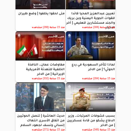
تعيين عبدالعزيز المحيا قائدا
متى لحقوا يخلفوا | وضع طيران
للقوات الجوية اليمنية وبن بريك
والجند مستشارين للعليمي | آخر
الاخبار
منذ 15 ساعة (306) مشاهده
منذ 15 ساعة (288) مشاهده
لماذا تتأخر السعودية في ردع
مفاوضات عمان.. النافذة
الحوثي؟ | من الاخر
الخلفية للتهدئة الأمريكية
الإيرانية | من الاخر
منذ 15 ساعة (284) مشاهده
منذ 15 ساعة (332) مشاهده
بسبب كشوفات المرتبات.. وزير
حديث العاشرة | تنصل الحوثيين
الدفاع يشكو من قادة عسكريين
من اتفاق الأسرى انتهاك
| من الاخر
إنساني ونسف لجهود السلام
منذ 15 ساعة (346) مشاهده
منذ 15 ساعة (271) مشاهده