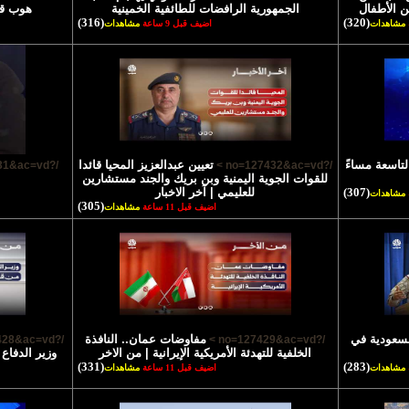
ن الأطفال
الجمهورية الرافضات للطائفية الخمينية
هوب قا
(316)
(320)
مشاهدات
اضيف قبل 9 ساعة
مشاهدات
لتاسعة مساءً
تعيين عبدالعزيز المحيا قائدا
/?no=127431&ac=vd >
/?no=127432&ac=vd >
للقوات الجوية اليمنية وبن بريك والجند مستشارين
(307)
للعليمي | آخر الاخبار
مشاهدات
(305)
اضيف قبل 11 ساعة
مشاهدات
السعودية في
مفاوضات عمان.. النافذة
/?no=127428&ac=vd >
/?no=127429&ac=vd >
الخلفية للتهدئة الأمريكية الإيرانية | من الاخر
وزير الدفاع
(331)
(283)
مشاهدات
اضيف قبل 11 ساعة
مشاهدات