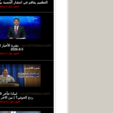
التطعيم يفاقم في انتشار الحصبة بي
اضيف قبل 9 ساعة
نشرة الأخبار ا
/?no=127433&ac=vd >
5-8-2026
اضيف قبل 9 ساعة
لماذا تتأخر 
/?no=127430&ac=vd >
ردع الحوثي؟ | من الاخر
اضيف قبل 11 ساعة