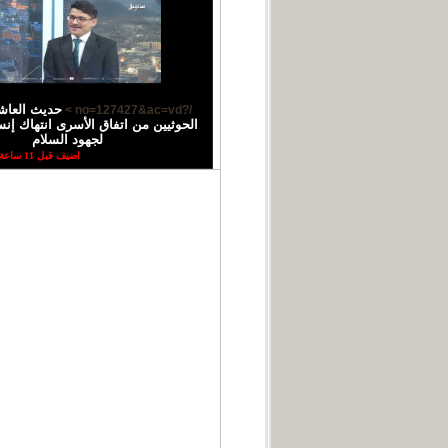
حديث العاش
/?no=127427&ac=vd >
الحوثيين من اتفاق الأسرى انتهاك إ
لجهود السلام
اضيف قبل 11 ساعة