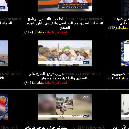
ية واشوف
الحلقة الثالثة من برنامج
/?no=127440&ac=vd >
/?no=127441&ac=vd >
لاادي
#حصاد_السنين مع السياسي والقيادي البارز عبده
الحملة ا
(273)
الجندي
مشاهدات
(312)
اضيف قبل 6 ساعة
مشاهدات
ت جمهورية
حريب تودع الشيخ علي
/?no=127437&ac=vd >
/?no=127438&ac=vd >
(315)
القمادي والداعية محمد مصيقر
ثلا
مشاهدات
(341)
اضيف قبل 9 ساعة
مشاهدات
لآباء عن
مشرف حوثي يهاجم طالبات
/?no=127434&ac=vd >
/?no=127435&ac=vd >