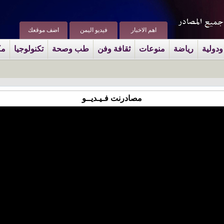
اهم الاخبار
فيديو اليمن
اضف موقعك
ودولية
رياضة
منوعات
ثقافة وفن
طب وصحة
تكنولوجيا
مك
مصادرنت فـيـديــو