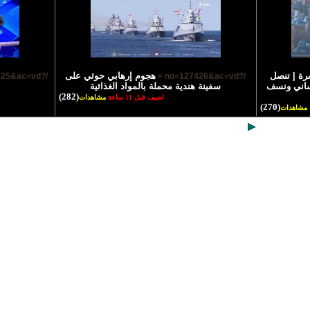
رة | تنصل
هجوم إرهابي حوثي على
/?no=127425&ac=vd >
/?no=127426&ac=vd >
نساني ونسف
سفينة هندية محملة بالمواد الغذائية
(282)
اضيف قبل 11 ساعة
مشاهدات
(270)
مشاهدات