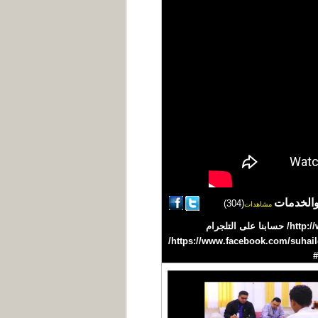
 والخدمات
(304)
مشاهدات
#سهيل #اليمن #YEMEN تردد القناة على نايلسات 11603 H افقي /27500 موقعنا على الانترنت http://www.suhail.net/ حسابنا على التلجرام
https://telegram.me/suhailtv حسابنا على التويتر https://twitter.com/suhailchannel حسابنا على الفيسبوك https://www.facebook.com/suhailchannel/