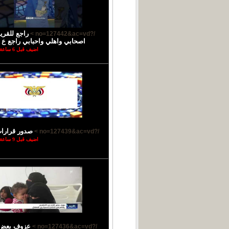
راجع للقر
/?no=127442&ac=vd >
اصحابي واهلي واحبابي راجع ع ب
اضيف قبل 6 ساعة
صدور قرارا
/?no=127439&ac=vd >
اضيف قبل 9 ساعة
عزوف بعض ا
/?no=127436&ac=vd >