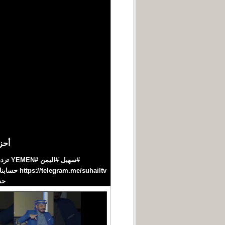
أحز
حسابنا‪