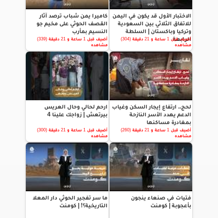
الاختبار الأول قد يكون في اليمن
كاميرا يمن شباب ترصد آثار
للاتفاق الثلاثي بين السعودية
القصف الحوثي على مخيم جو
وتركيا وباكستان | السلطة
النسيم بمأرب
الرابعة
أضيف قبل 1 ساعة و 21 دقيقة (304)
أضيف قبل 1 ساعة و 21 دقيقة (339)
مشاهده
مشاهده
لحج.. ارتفاع إيجار السكن وغياب
ارحم لحالي وحال العريس
الدعم يهدد الأسر النازحة
بيرتعش | زواجك علينا 4
بمغادرة مساكنها
أضيف قبل 1 ساعة و 21 دقيقة (260)
أضيف قبل 1 ساعة و 21 دقيقة (300)
مشاهده
مشاهده
فتيات في صنعاء ينجون
ما سر تفجير الحوثي دار المعلا
بأعجوبة | كومنت
التاريخية؟! | كومنت