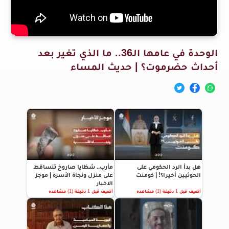
الوحدة في عامها الـ36.. ما الذي تغير بعد
أحداث حضرموت؟ | حديث المساء
هل بدأ الرد الحكومي على
مأرب.. شظايا صاروخ تتساقط
الحوثيين أخيرا؟! | كومنت
على منزل ونجاة الأسرة | موجز
الاخبار
أضيف قبل 1 دقيقة (1) مشاهده
أضيف قبل 1 دقيقة (1) مشاهده