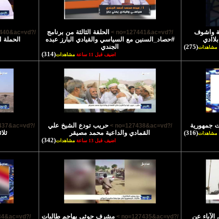
ية واشوف
الحلقة الثالثة من برنامج
/?no=127440&ac=vd >
/?no=127441&ac=vd >
لاادي
#حصاد_السنين مع السياسي والقيادي البارز عبده
الحملة ا
(275)
الجندي
مشاهدات
(314)
اضيف قبل 11 ساعة
مشاهدات
ت جمهورية
حريب تودع الشيخ علي
/?no=127437&ac=vd >
/?no=127438&ac=vd >
(316)
القمادي والداعية محمد مصيقر
ثلا
مشاهدات
(342)
اضيف قبل 13 ساعة
مشاهدات
لآباء عن
مشرف حوثي يهاجم طالبات
/?no=127434&ac=vd >
/?no=127435&ac=vd >