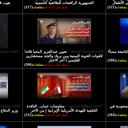
ن الأطفال
الجمهورية الرافضات للطائفية الخمينية
هوب قا
(317)
(321)
مشاهدات
اضيف قبل 13 ساعة
مشاهدات
لتاسعة مساءً
تعيين عبدالعزيز المحيا قائدا
/?no=127431&ac=vd >
/?no=127432&ac=vd >
للقوات الجوية اليمنية وبن بريك والجند مستشارين
(308)
للعليمي | آخر الاخبار
مشاهدات
(306)
اضيف قبل 15 ساعة
مشاهدات
السعودية في
مفاوضات عمان.. النافذة
/?no=127428&ac=vd >
/?no=127429&ac=vd >
الخلفية للتهدئة الأمريكية الإيرانية | من الاخر
وزير الدفاع
(332)
(284)
مشاهدات
اضيف قبل 15 ساعة
مشاهدات