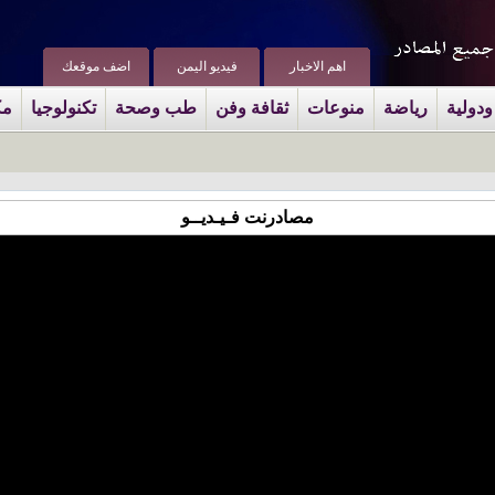
اهم الاخبار
فيديو اليمن
اضف موقعك
ودولية
رياضة
منوعات
ثقافة وفن
طب وصحة
تكنولوجيا
مك
مصادرنت فـيـديــو