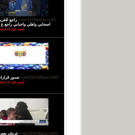
راجع للقر
/?no=127442&ac=vd >
اصحابي واهلي واحبابي راجع ع ب
اضيف قبل 10 ساعة
صدور قرارا
/?no=127439&ac=vd >
اضيف قبل 13 ساعة
عزوف بعض ا
/?no=127436&ac=vd >