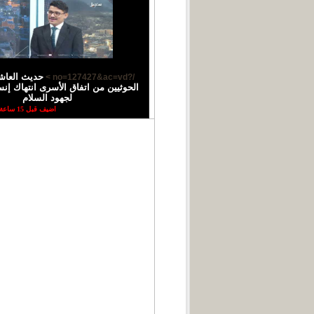
حديث العاش
/?no=127427&ac=vd >
الحوثيين من اتفاق الأسرى انتهاك إ
لجهود السلام
اضيف قبل 15 ساعة