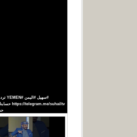
حسابنا‪