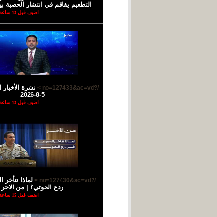
التطعيم يفاقم في انتشار الحصبة بي
اضيف قبل 13 ساعة
نشرة الأخبار ا
/?no=127433&ac=vd >
5-8-2026
اضيف قبل 13 ساعة
لماذا تتأخر 
/?no=127430&ac=vd >
ردع الحوثي؟ | من الاخر
اضيف قبل 15 ساعة