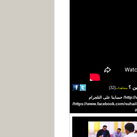
ين ؟
(32)
مشاهدات
#سهيل #اليمن #YEMEN تردد القناة على نايلسات 11603 H افقي /27500 موقعنا على الانترنت http://www.suhail.net/ حسابنا على التلجرام
https://telegram.me/suhailtv حسابنا على التويتر https://twitter.com/suhailchannel حسابنا على الفيسبوك https://www.facebook.com/suhailchannel/