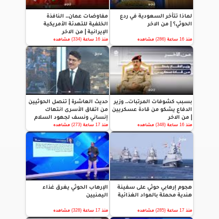
لماذا تتأخر السعودية في ردع
مفاوضات عمان.. النافذة
الحوثي؟ | من الاخر
الخلفية للتهدئة الأمريكية
الإيرانية | من الاخر
منذ 16 ساعة (286) مشاهده
منذ 16 ساعة (334) مشاهده
بسبب كشوفات المرتبات.. وزير
حديث العاشرة | تنصل الحوثيين
الدفاع يشكو من قادة عسكريين
من اتفاق الأسرى انتهاك
| من الاخر
إنساني ونسف لجهود السلام
منذ 16 ساعة (348) مشاهده
منذ 17 ساعة (273) مشاهده
هجوم إرهابي حوثي على سفينة
الإرهاب الحوثي يغرق غذاء
هندية محملة بالمواد الغذائية
اليمنيين
منذ 17 ساعة (285) مشاهده
منذ 17 ساعة (328) مشاهده