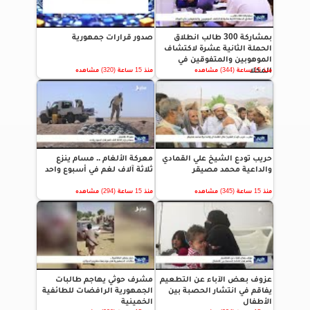
بمشاركة 300 طالب انطلاق
صدور قرارات جمهورية
الحملة الثانية عشرة لاكتشاف
الموهوبين والمتفوقين في
المكلا
منذ 15 ساعة (344) مشاهده
منذ 15 ساعة (320) مشاهده
حريب تودع الشيخ علي القمادي
معركة الألغام .. مسام ينزع
والداعية محمد مصيقر
ثلاثة آلاف لغم في أسبوع واحد
منذ 15 ساعة (345) مشاهده
منذ 15 ساعة (294) مشاهده
عزوف بعض الآباء عن التطعيم
مشرف حوثي يهاجم طالبات
يفاقم في انتشار الحصبة بين
الجمهورية الرافضات للطائفية
الأطفال
الخمينية