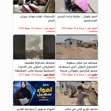
أحمد علوان .. حكاية إرادة تتحدى
الأسماك تغادر موائد جيران
المستحيل
البحر
أضيف قبل 1 ساعة و 18 دقيقة (329)
أضيف قبل 1 ساعة و 18 دقيقة (309)
مشاهده
مشاهده
مشاهد من مكان سقوط
مشاهد متداولة للقصف
الصاروخ الحوثي الذي استهدف
الصاروخي الحوثي على الأحياء
مخيم للنازحين بضواحي مدينة
السكنية بمدينة مأرب المكتظة
مأرب
بالنازحين
أضيف قبل 1 ساعة و 18 دقيقة (295)
أضيف قبل 1 ساعة و 18 دقيقة (287)
مشاهده
مشاهده
شاهد تقرير أولي من مكان
أضواء سهيل ( سلسلة تقارير