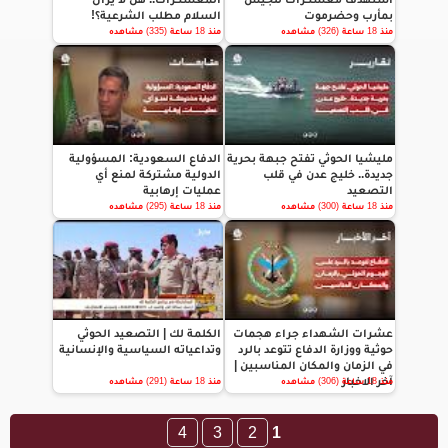
بمأرب وحضرموت
السلام مطلب الشرعية؟!
منذ 18 ساعة (326) مشاهده
منذ 18 ساعة (335) مشاهده
مليشيا الحوثي تفتح جبهة بحرية
الدفاع السعودية: المسؤولية
جديدة.. خليج عدن في قلب
الدولية مشتركة لمنع أي
التصعيد
عمليات إرهابية
منذ 18 ساعة (300) مشاهده
منذ 18 ساعة (295) مشاهده
عشرات الشهداء جراء هجمات
الكلمة لك | التصعيد الحوثي
حوثية ووزارة الدفاع تتوعد بالرد
وتداعياته السياسية والإنسانية
في الزمان والمكان المناسبين |
آخر الاخبار
منذ 18 ساعة (306) مشاهده
منذ 18 ساعة (291) مشاهده
4
3
2
1