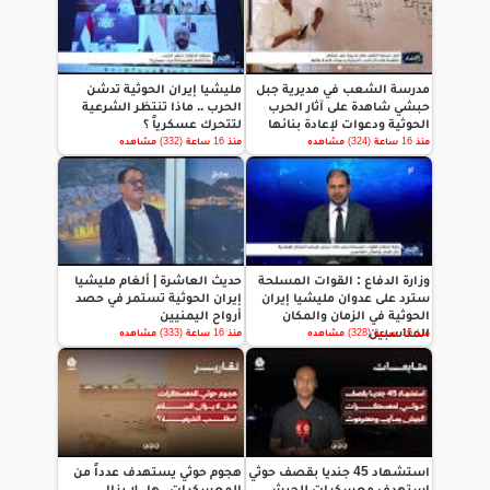
مدرسة الشعب في مديرية جبل
مليشيا إيران الحوثية تدشن
حبشي شاهدة على آثار الحرب
الحرب .. ماذا تنتظر الشرعية
الحوثية ودعوات لإعادة بنائها
لتتحرك عسكرياً ؟
منذ 16 ساعة (324) مشاهده
منذ 16 ساعة (332) مشاهده
وزارة الدفاع : القوات المسلحة
حديث العاشرة | ألغام مليشيا
سترد على عدوان مليشيا إيران
إيران الحوثية تستمر في حصد
الحوثية في الزمان والمكان
أرواح اليمنيين
المناسبين
منذ 16 ساعة (328) مشاهده
منذ 16 ساعة (333) مشاهده
استشهاد 45 جنديا بقصف حوثي
هجوم حوثي يستهدف عدداً من
استهدف معسكرات للجيش
المعسكرات.. هل لا يزال