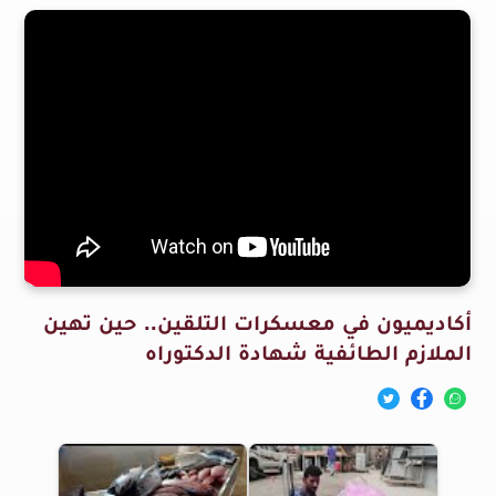
أكاديميون في معسكرات التلقين.. حين تهين
الملازم الطائفية شهادة الدكتوراه