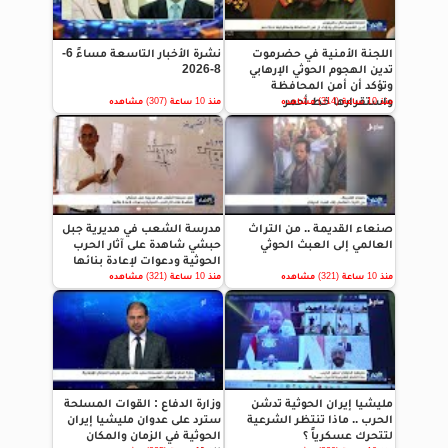
اللجنة الأمنية في حضرموت
نشرة الأخبار التاسعة مساءً 6-
تدين الهجوم الحوثي الإرهابي
8-2026
وتؤكد أن أمن المحافظة
واستقرارها خط أحمر
منذ 10 ساعة (314) مشاهده
منذ 10 ساعة (307) مشاهده
صنعاء القديمة .. من التراث
مدرسة الشعب في مديرية جبل
العالمي إلى العبث الحوثي
حبشي شاهدة على آثار الحرب
الحوثية ودعوات لإعادة بنائها
منذ 10 ساعة (321) مشاهده
منذ 10 ساعة (321) مشاهده
مليشيا إيران الحوثية تدشن
وزارة الدفاع : القوات المسلحة
الحرب .. ماذا تنتظر الشرعية
سترد على عدوان مليشيا إيران
لتتحرك عسكرياً ؟
الحوثية في الزمان والمكان