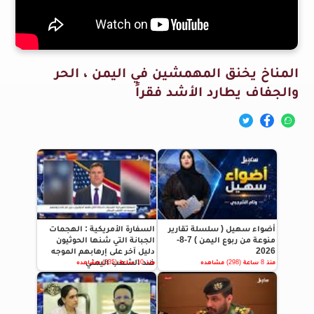
المناخ يخنق المهمشين في اليمن ، الحر
والجفاف يطارد الأشد فقراً
أضواء سهيل ( سلسلة تقارير
السفارة الأمريكية : الهجمات
منوعة من ربوع اليمن ) 7-8-
الجبانة التي شنها الحوثيون
2026
دليل آخر على إرهابهم الموجه
ضد الشعب اليمني
منذ 8 ساعة (298) مشاهده
منذ 10 ساعة (335) مشاهده