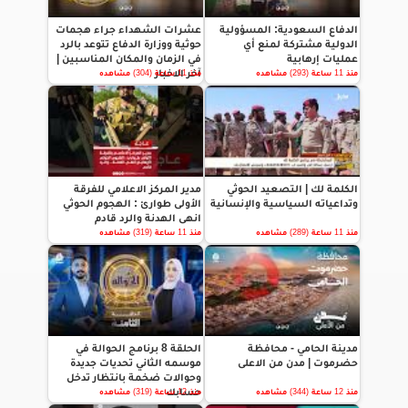
الدفاع السعودية: المسؤولية
عشرات الشهداء جراء هجمات
الدولية مشتركة لمنع أي
حوثية ووزارة الدفاع تتوعد بالرد
عمليات إرهابية
في الزمان والمكان المناسبين |
آخر الاخبار
منذ 11 ساعة (293) مشاهده
منذ 11 ساعة (304) مشاهده
الكلمة لك | التصعيد الحوثي
مدير المركز الاعلامي للفرقة
وتداعياته السياسية والإنسانية
الأولى طوارئ : الهجوم الحوثي
انهى الهدنة والرد قادم
منذ 11 ساعة (289) مشاهده
منذ 11 ساعة (319) مشاهده
مدينة الحامي - محافظة
الحلقة 8 برنامج الحوالة في
حضرموت | مدن من الاعلى
موسمه الثاني تحديات جديدة
وحوالات ضخمة بانتظار تدخل
حسابك
منذ 12 ساعة (344) مشاهده
منذ 12 ساعة (319) مشاهده