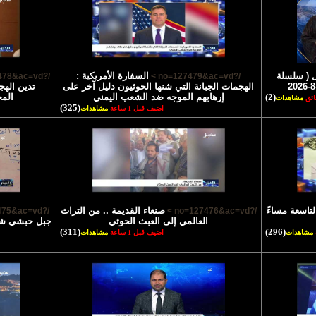
 ( سلسلة
السفارة الأمريكية :
/?no=127478&ac=vd >
/?no=127479&ac=vd >
الهجمات الجبانة التي شنها الحوثيون دليل آخر على
تدين الهج
(2)
إرهابهم الموجه ضد الشعب اليمني
الم
مشاهدات
(325)
اضيف قبل 1 ساعة
مشاهدات
لتاسعة مساءً
صنعاء القديمة .. من التراث
/?no=127475&ac=vd >
/?no=127476&ac=vd >
العالمي إلى العبث الحوثي
جبل حبشي شاه
(311)
(296)
مشاهدات
اضيف قبل 1 ساعة
مشاهدات