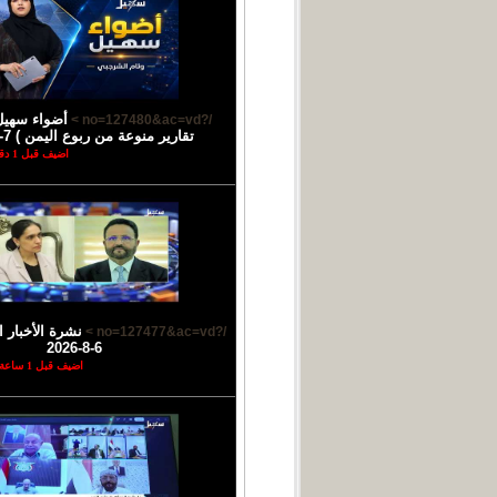
أضواء سهيل
/?no=127480&ac=vd >
تقارير منوعة من ربوع اليمن ) 7-8-2026
اضيف قبل 1 دقائق
نشرة الأخبار ا
/?no=127477&ac=vd >
6-8-2026
اضيف قبل 1 ساعة