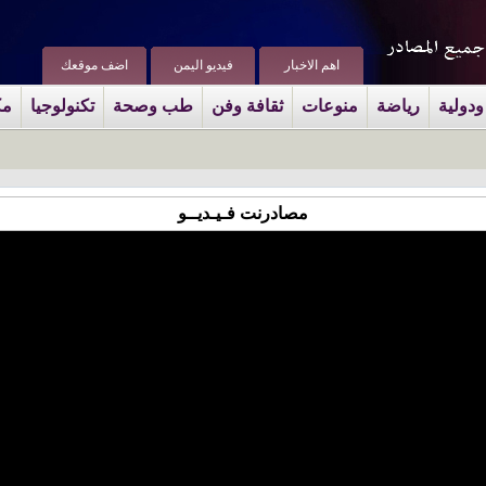
اهم الاخبار
فيديو اليمن
اضف موقعك
ودولية
رياضة
منوعات
ثقافة وفن
طب وصحة
تكنولوجيا
مك
مصادرنت فـيـديــو