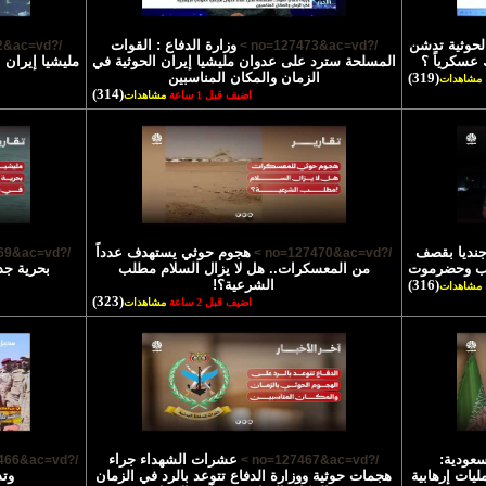
الحوثية تدشن
وزارة الدفاع : القوات
/?no=127472&ac=vd >
/?no=127473&ac=vd >
 عسكرياً ؟
المسلحة سترد على عدوان مليشيا إيران الحوثية في
مليشيا إيران 
(319)
الزمان والمكان المناسبين
مشاهدات
(314)
اضيف قبل 1 ساعة
مشاهدات
تشهاد 45 جنديا بقصف
هجوم حوثي يستهدف عدداً
/?no=127469&ac=vd >
/?no=127470&ac=vd >
رب وحضرموت
من المعسكرات.. هل لا يزال السلام مطلب
بحرية جد
(316)
الشرعية؟!
مشاهدات
(323)
اضيف قبل 2 ساعة
مشاهدات
سعودية:
عشرات الشهداء جراء
/?no=127466&ac=vd >
/?no=127467&ac=vd >
يات إرهابية
هجمات حوثية ووزارة الدفاع تتوعد بالرد في الزمان
وتد