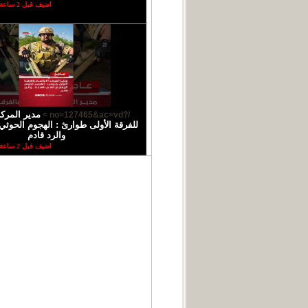
اضيف قبل 2 ساعة
مدير المركز
/?no=127465&ac=vd >
للفرقة الأولى طوارئ : الهجوم الحوثي 
والرد قادم
اضيف قبل 2 ساعة