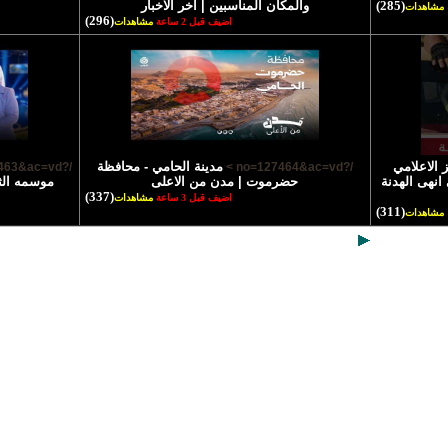
(285)
والمكان المناسبين | آخر الاخبار
مشاهدات
(296)
اضيف قبل 2 ساعة
مشاهدات
 الاعلامي
مدينة الحامي - محافظة
/?no=127463&ac=vd >
/?no=127464&ac=vd >
انهى الهدنة
حضرموت | مدن من الاعلى
موسمه الث
(337)
اضيف قبل 3 ساعة
مشاهدات
(311)
مشاهدات