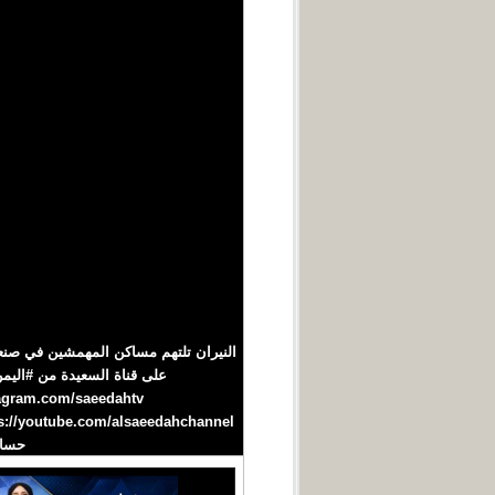
حساب التليجرام : htv