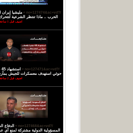
مليشيا إيران 
/?no=127474&ac=vd >
الحرب .. ماذا تنتظر الشرعية لتتحرك
اضيف قبل 1 ساعة
اس
/?no=127471&ac=vd >
حوثي استهدف معسكرات للجيش بمأ
اضيف قبل 2 ساعة
الدفاع ال
/?no=127468&ac=vd >
المسؤولية الدولية مشتركة لمنع أي عمل