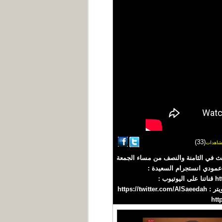
(33)
اهدات
ي صنعاء... ويخلف إصابات ، التقرير جزء من برنامج صدى الأسبوع 15 مايو 2026م والذي يبث في الثامنة والنصف من مساء الجمعة
 قناة السعيدة من #اليمن #السعيدة قناة فضائية يمنية مستقلة تبث على مدار النايلسات عبر التردد : 11900 عمودي انستجرام السعيدة :
https://www.instagram.com/saeedahtv/ حساب التيك توك : https://www.tiktok.com/@alsaeedahlive قناتنا على اليوتيوب :
https://youtube.com/alsaeedahchannel صفحتنا على الفيس بوك : https://fb.me/alsaeedahchannel صفحتنا على تويتر : https://twitter.com/AlSaeedah