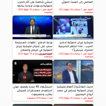
العالمي إلى العبث الحوثي
حبشي شاهدة على آثار الحرب
الحوثية ودعوات لإعادة بنائها
أضيف قبل 1 ساعة و 54 دقيقة (311)
أضيف قبل 1 ساعة و 54 دقيقة (309)
مشاهده
مشاهده
مليشيا إيران الحوثية تدشن
وزارة الدفاع : القوات المسلحة
الحرب .. ماذا تنتظر الشرعية
سترد على عدوان مليشيا إيران
لتتحرك عسكرياً ؟
الحوثية في الزمان والمكان
المناسبين
أضيف قبل 1 ساعة و 54 دقيقة (319)
أضيف قبل 1 ساعة و 54 دقيقة (314)
مشاهده
مشاهده
حديث العاشرة | ألغام مليشيا
استشهاد 45 جنديا بقصف حوثي
إيران الحوثية تستمر في حصد
استهدف معسكرات للجيش
أرواح اليمنيين
بمأرب وحضرموت
أضيف قبل 1 ساعة و 54 دقيقة (322)
منذ 3 ساعة (316) مشاهده
مشاهده