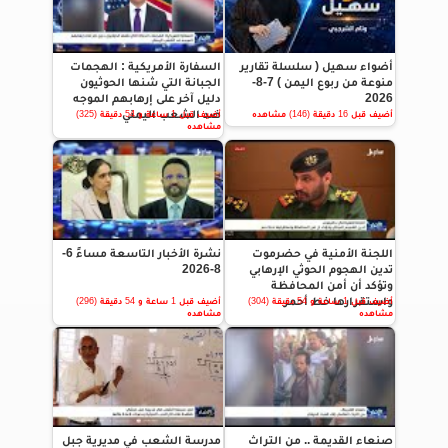
أضواء سهيل ( سلسلة تقارير
السفارة الأمريكية : الهجمات
منوعة من ربوع اليمن ) 7-8-
الجبانة التي شنها الحوثيون
2026
دليل آخر على إرهابهم الموجه
ضد الشعب اليمني
أضيف قبل 16 دقيقة (146) مشاهده
أضيف قبل 1 ساعة و 54 دقيقة (325)
مشاهده
اللجنة الأمنية في حضرموت
نشرة الأخبار التاسعة مساءً 6-
تدين الهجوم الحوثي الإرهابي
8-2026
وتؤكد أن أمن المحافظة
واستقرارها خط أحمر
أضيف قبل 1 ساعة و 54 دقيقة (304)
أضيف قبل 1 ساعة و 54 دقيقة (296)
مشاهده
مشاهده
صنعاء القديمة .. من التراث
مدرسة الشعب في مديرية جبل