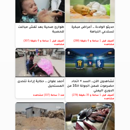
حديثو الولادة .. أعراض مبكرة
طوارئ صحية بعد تفش مباغت
تستدعي النباهة
للحصبة
أضيف قبل 1 ساعة و 6 دقيقة (288)
أضيف قبل 1 ساعة و 6 دقيقة (307)
مشاهده
مشاهده
تشاهدون الآن.. السد × اتحاد
أحمد علوان .. حكاية إرادة تتحدى
حضرموت ضمن الجولة الـ10 من
المستحيل
الدوري اليمني
أضيف قبل 1 ساعة و 35 دقيقة (278)
منذ 3 ساعة (337) مشاهده
مشاهده