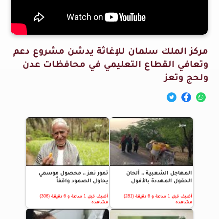
مركز الملك سلمان للإغاثة يدشن مشروع دعم
وتعافي القطاع التعليمي في محافظات عدن
ولحج وتعز
المهاجل الشعبية .. ألحان
تمور تعز .. محصول موسمي
الحقول المهددة بالأفول
يحاول الصمود واقفاً
أضيف قبل 1 ساعة و 6 دقيقة (281)
أضيف قبل 1 ساعة و 6 دقيقة (306)
مشاهده
مشاهده