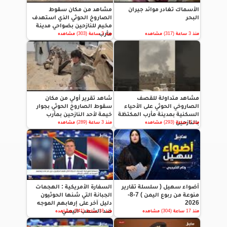
الأسماك تغادر موائد جيران
مشاهد من مكان سقوط
البحر
الصاروخ الحوثي الذي استهدف
مخيم للنازحين بضواحي مدينة
مأرب
منذ 3 ساعة (317) مشاهده
منذ 3 ساعة (303) مشاهده
مشاهد متداولة للقصف
شاهد تقرير أولي من مكان
الصاروخي الحوثي على الأحياء
سقوط الصاروخ الحوثي بجوار
السكنية بمدينة مأرب المكتظة
خيمة لأحد النازحين بمأرب
بالنازحين
منذ 3 ساعة (293) مشاهده
منذ 3 ساعة (289) مشاهده
أضواء سهيل ( سلسلة تقارير
السفارة الأمريكية : الهجمات
منوعة من ربوع اليمن ) 7-8-
الجبانة التي شنها الحوثيون
2026
دليل آخر على إرهابهم الموجه
ضد الشعب اليمني
منذ 17 ساعة (304) مشاهده
منذ 18 ساعة (341) مشاهده