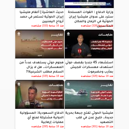
وزارة الدفاع : القوات المسلحة
حديث العاشرة | ألغام مليشيا
سترد على عدوان مليشيا إيران
إيران الحوثية تستمر في حصد
الحوثية في الزمان والمكان
أرواح اليمنيين
المناسبين
منذ 16 ساعة (328) مشاهده
منذ 16 ساعة (333) مشاهده
استشهاد 45 جنديا بقصف حوثي
هجوم حوثي يستهدف عدداً من
استهدف معسكرات للجيش
المعسكرات.. هل لا يزال
بمأرب وحضرموت
السلام مطلب الشرعية؟!
منذ 18 ساعة (326) مشاهده
منذ 18 ساعة (335) مشاهده
مليشيا الحوثي تفتح جبهة بحرية
الدفاع السعودية: المسؤولية
جديدة.. خليج عدن في قلب
الدولية مشتركة لمنع أي
التصعيد
عمليات إرهابية
منذ 18 ساعة (301) مشاهده
منذ 18 ساعة (295) مشاهده