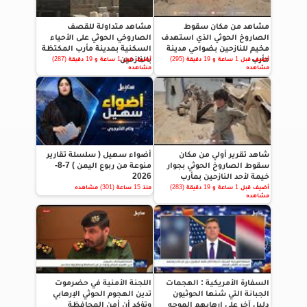
مشاهد من مكان سقوط
مشاهد متداولة للقصف
الصاروخ الحوثي الذي استهدف
الصاروخي الحوثي على الأحياء
مخيم للنازحين بضواحي مدينة
السكنية بمدينة مأرب المكتظة
مأرب
بالنازحين
أضيف قبل 1 ساعة و 19 دقيقة (295)
أضيف قبل 1 ساعة و 19 دقيقة (287)
مشاهده
مشاهده
شاهد تقرير أولي من مكان
أضواء سهيل ( سلسلة تقارير
سقوط الصاروخ الحوثي بجوار
منوعة من ربوع اليمن ) 7-8-
خيمة لأحد النازحين بمأرب
2026
أضيف قبل 1 ساعة و 19 دقيقة (283)
منذ 15 ساعة (301) مشاهده
مشاهده
السفارة الأمريكية : الهجمات
اللجنة الأمنية في حضرموت
الجبانة التي شنها الحوثيون
تدين الهجوم الحوثي الإرهابي
دليل آخر على إرهابهم الموجه
وتؤكد أن أمن المحافظة