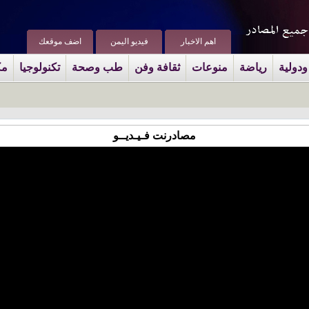
اهم الاخبار
فيديو اليمن
اضف موقعك
ودولية
رياضة
منوعات
ثقافة وفن
طب وصحة
تكنولوجيا
مك
مصادرنت فـيـديــو