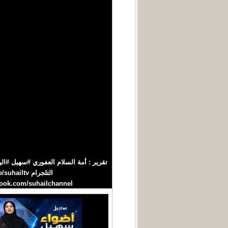
https://www.facebook.com/suhailchannel/ حسابنا على الانستغرام el‪