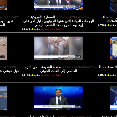
 ( سلسلة
السفارة الأمريكية :
/?no=127478&ac=vd >
/?no=127479&ac=vd >
الهجمات الجبانة التي شنها الحوثيون دليل آخر على
تدين الهج
(294)
إرهابهم الموجه ضد الشعب اليمني
الم
مشاهدات
(332)
اضيف قبل 4 ساعة
مشاهدات
لتاسعة مساءً
صنعاء القديمة .. من التراث
/?no=127475&ac=vd >
/?no=127476&ac=vd >
العالمي إلى العبث الحوثي
جبل حبشي شاه
(318)
(302)
مشاهدات
اضيف قبل 4 ساعة
مشاهدات
الحوثية تدشن
وزارة الدفاع : القوات