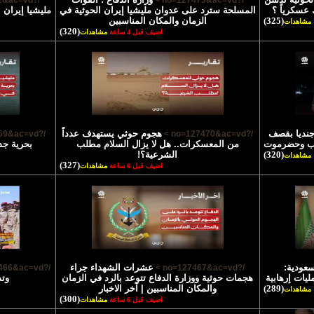
/?no=127472&ac=vd >
/?no=127473&ac=vd >
 عسكرياً ؟
المسلحة سترد على عدوان مليشيا إيران الحوثية في
مليشيا إيران 
(325)
الزمان والمكان المناسبين
مشاهدات
(320)
اضيف قبل 4 ساعة
مشاهدات
تشهاد 45 جنديا بقصف
هجوم حوثي يستهدف عدداً
/?no=127469&ac=vd >
/?no=127470&ac=vd >
رب وحضرموت
من المعسكرات.. هل لا يزال السلام مطلب
بحرية جد
(320)
الشرعية؟!
مشاهدات
(327)
اضيف قبل 6 ساعة
مشاهدات
سعودية:
عشرات الشهداء جراء
/?no=127466&ac=vd >
/?no=127467&ac=vd >
يات إرهابية
هجمات حوثية ووزارة الدفاع تتوعد بالرد في الزمان
وتد
(289)
والمكان المناسبين | آخر الاخبار
مشاهدات
(300)
اضيف قبل 6 ساعة
مشاهدات