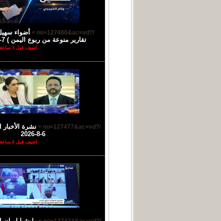
أضواء سهيل
/?no=127480&ac=vd >
تقارير منوعة من ربوع اليمن ) 7-8-2026
اضيف قبل 3 ساعة
نشرة الأخبار ا
/?no=127477&ac=vd >
6-8-2026
اضيف قبل 4 ساعة
مليشيا إيران 