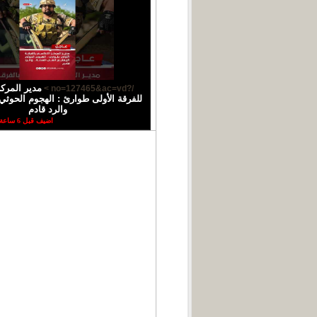
مدير المركز
/?no=127465&ac=vd >
للفرقة الأولى طوارئ : الهجوم الحوثي 
والرد قادم
اضيف قبل 6 ساعة