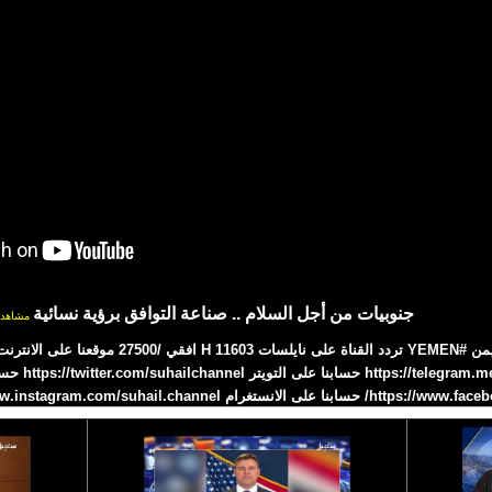
جنوبيات من أجل السلام .. صناعة التوافق برؤية نسائية
مشاهد
التلجرام e/suhailtv
https://www.instagram.com/suhail.chann/ قناة_سهيل# 