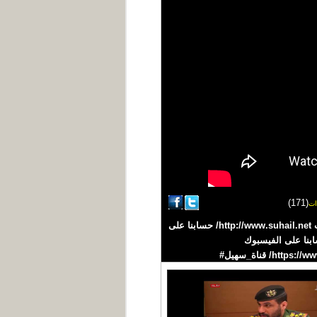
(171)
ات
تقرير : أمة السلام العفوري #سهيل #اليمن #YEMEN تردد القناة على نايلسات 11603 H افقي /27500 موقعنا على الانترنت http://www.suhail.net/ حسابنا على
https://telegram.m حسابنا على التويتر https://twitter.com/suhailchannel حسابنا على الفيسبوك