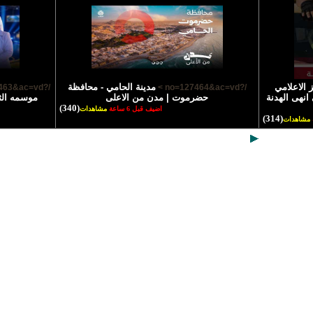
 الاعلامي
مدينة الحامي - محافظة
/?no=127463&ac=vd >
/?no=127464&ac=vd >
انهى الهدنة
حضرموت | مدن من الاعلى
موسمه الث
(340)
اضيف قبل 6 ساعة
مشاهدات
(314)
مشاهدات