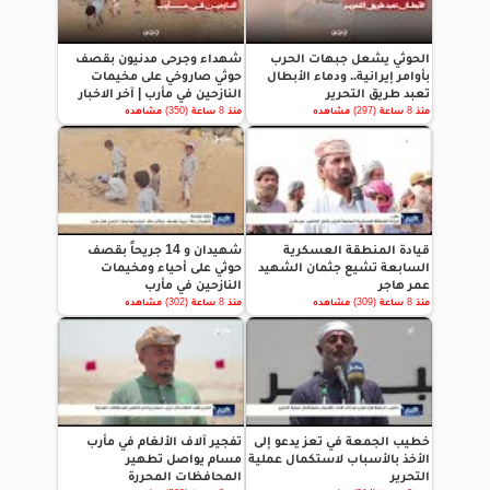
الحوثي يشعل جبهات الحرب
شهداء وجرحى مدنيون بقصف
بأوامر إيرانية.. ودماء الأبطال
حوثي صاروخي على مخيمات
تعبد طريق التحرير
النازحين في مأرب | آخر الاخبار
منذ 8 ساعة (297) مشاهده
منذ 8 ساعة (350) مشاهده
قيادة المنطقة العسكرية
شهيدان و 14 جريحاً بقصف
السابعة تشيع جثمان الشهيد
حوثي على أحياء ومخيمات
عمر هاجر
النازحين في مأرب
منذ 8 ساعة (309) مشاهده
منذ 8 ساعة (302) مشاهده
خطيب الجمعة في تعز يدعو إلى
تفجير آلاف الألغام في مأرب
الأخذ بالأسباب لاستكمال عملية
مسام يواصل تطهير
التحرير
المحافظات المحررة