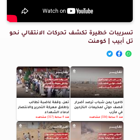
تسريبات خطيرة تكشف تحركات الانتقالي نحو
تل أبيب | كومنت
كاميرا يمن شباب ترصد أضرار
تعز.. وقفة غاضبة تطالب
قصف حوثي لمخيمات النازحين
بإطلاق معركة التحرير والانتصار
في مأرب
لدماء الشهداء
منذ 8 ساعة (334) مشاهده
منذ 8 ساعة (317) مشاهده