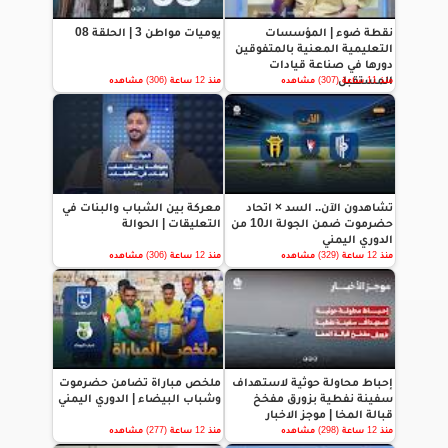
نقطة ضوء | المؤسسات
يوميات مواطن 3 | الحلقة 08
التعليمية المعنية بالمتفوقين
دورها في صناعة قيادات
المستقبل
منذ 11 ساعة (307) مشاهده
منذ 12 ساعة (306) مشاهده
تشاهدون الآن.. السد × اتحاد
معركة بين الشباب والبنات في
حضرموت ضمن الجولة الـ10 من
التعليقات | الحوالة
الدوري اليمني
منذ 12 ساعة (329) مشاهده
منذ 12 ساعة (306) مشاهده
إحباط محاولة حوثية لاستهداف
ملخص مباراة تضامن حضرموت
سفينة نفطية بزورق مفخخ
وشباب البيضاء | الدوري اليمني
قبالة المخا | موجز الاخبار
منذ 12 ساعة (298) مشاهده
منذ 12 ساعة (277) مشاهده